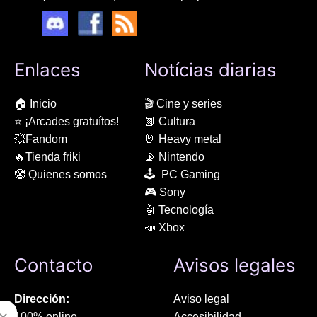
Enlaces
Notícias diarias
🏠 Inicio
🎬 Cine y series
⭐ ¡Arcades gratuítos!
📗 Cultura
💥Fandom
🤘 Heavy metal
🔥Tienda friki
📡 Nintendo
🤡 Quienes somos
🕹 PC Gaming
🎮 Sony
🤖 Tecnología
📣 Xbox
Contacto
Avisos legales
Dirección:
Aviso legal
100% online
Accesibilidad