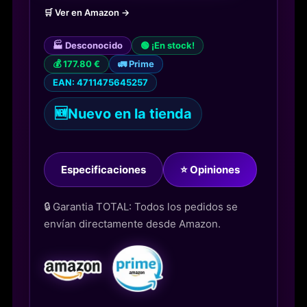
🛒 Ver en Amazon →
🏭 Desconocido
🟢 ¡En stock!
💰 177.80 €
🚛 Prime
EAN: 4711475645257
🆕
Nuevo en la tienda
Especificaciones
⭐ Opiniones
🔒 Garantia TOTAL: Todos los pedidos se
envían directamente desde Amazon.