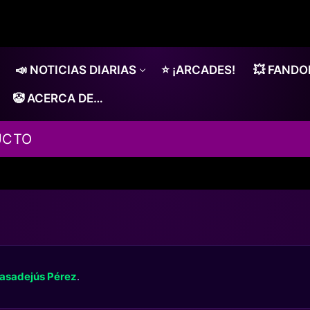
📣 NOTICIAS DIARIAS
⭐ ¡ARCADES!
💥 FAND
🤡 ACERCA DE…
UCTO
asadejús Pérez
.