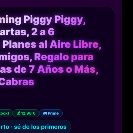
ing Piggy Piggy,
rtas, 2 a 6
Planes al Aire Libre,
Amigos, Regalo para
ñas de 7 Años o Más,
 Cabras
tock!
💰 12.98 €
🚛 Prime
to · sé de los primeros