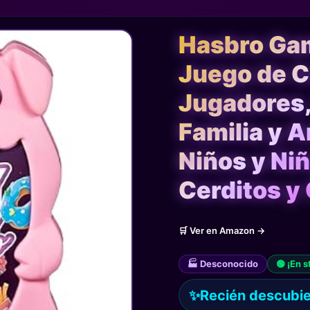
Hasbro Gam
Juego de Ca
Jugadores, 
Familia y 
Niños y Ni
Cerditos y
🛒 Ver en Amazon →
🏭 Desconocido
🟢 ¡En s
✨
Recién descubier