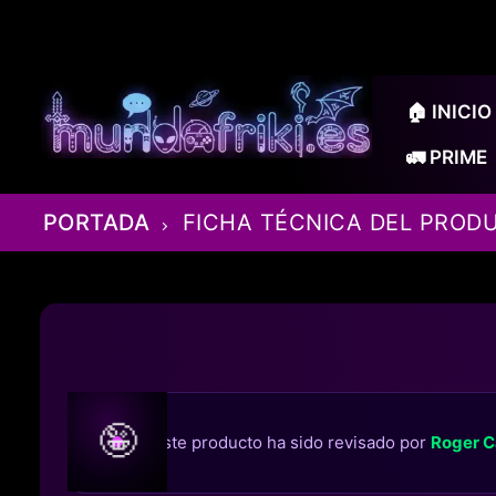
Ir
al
contenido
🏠 INICIO
🚛 PRIME
PORTADA
FICHA TÉCNICA DEL PROD
🤪
Este producto ha sido revisado por
Roger C