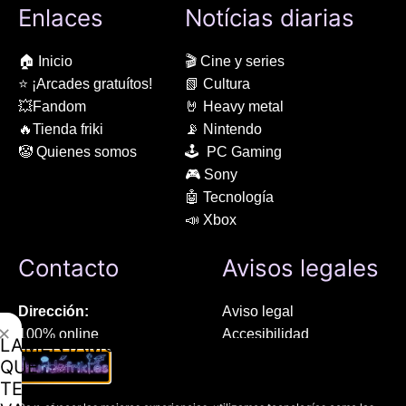
Enlaces
Notícias diarias
🏠 Inicio
🎬 Cine y series
⭐ ¡Arcades gratuítos!
📗 Cultura
💥Fandom
🤘 Heavy metal
🔥Tienda friki
📡 Nintendo
🤡 Quienes somos
🕹 PC Gaming
🎮 Sony
🤖 Tecnología
📣 Xbox
Contacto
Avisos legales
Dirección:
Aviso legal
✕
100% online
Accesibilidad
LAMENTAMOS
Manresa (08241), Barcelona
Devoluciones
QUE
Política de cookies
TE
Chat Whatsapp (solo texto):
Política de privacidad