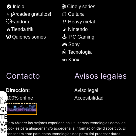
🏠 Inicio
🎬 Cine y series
⭐ ¡Arcades gratuítos!
📗 Cultura
💥Fandom
🤘 Heavy metal
🔥Tienda friki
📡 Nintendo
🤡 Quienes somos
🕹 PC Gaming
🎮 Sony
🤖 Tecnología
📣 Xbox
Contacto
Avisos legales
Dirección:
Aviso legal
✕
100% online
Accesibilidad
LAMENTAMOS
Manresa (08241), Barcelona
Devoluciones
QUE
Política de cookies
TE
Chat Whatsapp (solo texto):
Política de privacidad
VAYAS
Para ofrecer las mejores experiencias, utilizamos tecnologías como las
+34 689 800 662
cookies para almacenar y/o acceder a la información del dispositivo. El
👋
consentimiento para estas tecnologías nos permitirá procesar datos