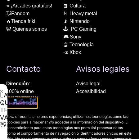
⭐ ¡Arcades gratuítos!
📗 Cultura
💥Fandom
🤘 Heavy metal
🔥Tienda friki
📡 Nintendo
🤡 Quienes somos
🕹 PC Gaming
🎮 Sony
🤖 Tecnología
📣 Xbox
Contacto
Avisos legales
Dirección:
Aviso legal
✕
100% online
Accesibilidad
LAMENTAMOS
Manresa (08241), Barcelona
Devoluciones
QUE
Política de cookies
TE
Chat Whatsapp (solo texto):
Política de privacidad
VAYAS
Para ofrecer las mejores experiencias, utilizamos tecnologías como las
+34 689 800 662
cookies para almacenar y/o acceder a la información del dispositivo. El
👋
consentimiento para estas tecnologías nos permitirá procesar datos
como el comportamiento de navegación o identificadores únicos en este
Correo:
sitio. No dar el consentimiento o retirarlo puede afectar negativamente a