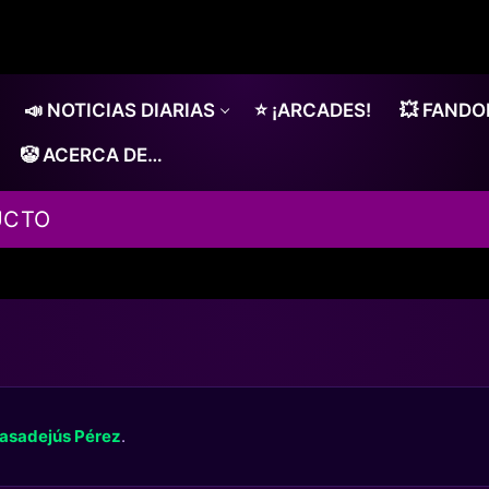
📣 NOTICIAS DIARIAS
⭐ ¡ARCADES!
💥 FAND
🤡 ACERCA DE…
UCTO
asadejús Pérez
.