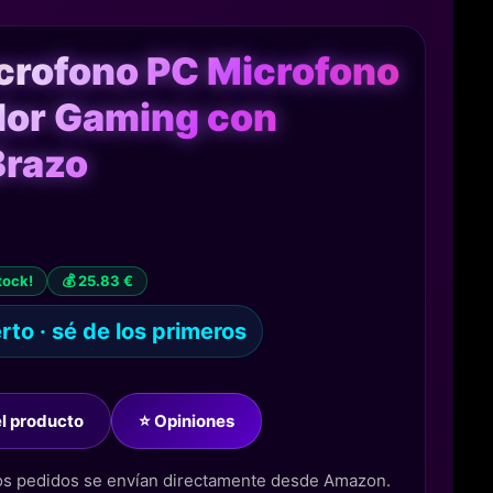
crofono PC Microfono
or Gaming con
Brazo
tock!
💰 25.83 €
to · sé de los primeros
del producto
⭐ Opiniones
los pedidos se envían directamente desde Amazon.