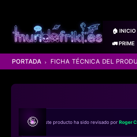
Ir
al
contenido
🏠 INICIO
🚛 PRIME
PORTADA
FICHA TÉCNICA DEL PROD
🤪
Este producto ha sido revisado por
Roger C