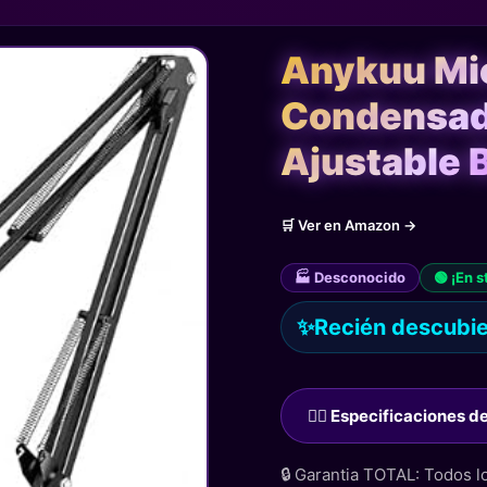
Anykuu Mi
Condensad
Ajustable 
🛒 Ver en Amazon →
🏭 Desconocido
🟢 ¡En s
✨
Recién descubier
🙋‍♂️ Especificaciones 
🔒 Garantia TOTAL: Todos 