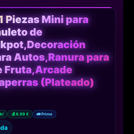
Piezas Mini para
uleto de
ckpot,Decoración
ara Autos,Ranura para
 Fruta,Arcade
perras (Plateado)
k!
💰 6.99 €
🚛 Prime
nda