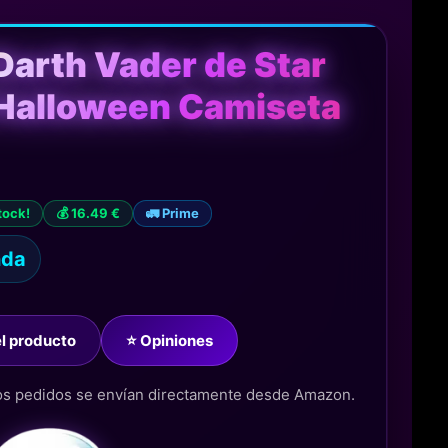
Darth Vader de Star
Halloween Camiseta
tock!
💰 16.49 €
🚛 Prime
nda
del producto
⭐ Opiniones
los pedidos se envían directamente desde Amazon.