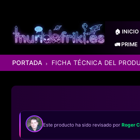
Ir
al
contenido
🏠 INICIO
🚛 PRIME
PORTADA
FICHA TÉCNICA DEL PROD
Este producto ha sido revisado por
Roger C