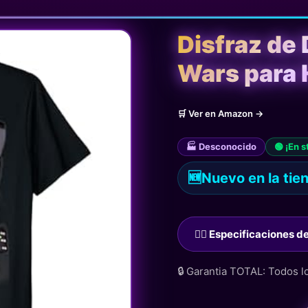
Disfraz de 
Wars para 
🛒 Ver en Amazon →
🏭 Desconocido
🟢 ¡En s
🆕
Nuevo en la tie
🙋‍♂️ Especificaciones 
🔒 Garantia TOTAL: Todos 