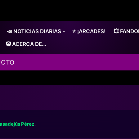
📣 NOTICIAS DIARIAS
⭐ ¡ARCADES!
💥 FAND
🤡 ACERCA DE…
UCTO
asadejús Pérez
.