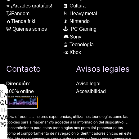
⭐ ¡Arcades gratuítos!
📗 Cultura
💥Fandom
🤘 Heavy metal
🔥Tienda friki
📡 Nintendo
🤡 Quienes somos
🕹 PC Gaming
🎮 Sony
🤖 Tecnología
📣 Xbox
Contacto
Avisos legales
Dirección:
Aviso legal
✕
100% online
Accesibilidad
LAMENTAMOS
Manresa (08241), Barcelona
Devoluciones
QUE
Política de cookies
TE
Chat Whatsapp (solo texto):
Política de privacidad
VAYAS
Para ofrecer las mejores experiencias, utilizamos tecnologías como las
+34 689 800 662
cookies para almacenar y/o acceder a la información del dispositivo. El
👋
consentimiento para estas tecnologías nos permitirá procesar datos
como el comportamiento de navegación o identificadores únicos en este
Correo:
sitio. No dar el consentimiento o retirarlo puede afectar negativamente a