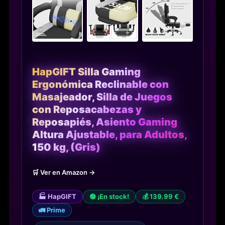
HapGIFT Silla Gaming
Ergonómica Reclinable con
Masajeador, Silla de Juegos
con Reposacabezas y
Reposapiés, Asiento Gaming
Altura Ajustable, para Adultos,
150 kg, (Gris)
🛒 Ver en Amazon →
🏭 HapGIFTㅤ
🟢 ¡En stock!
💰 139.99 €
🚛 Prime