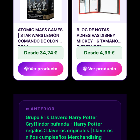
ATOMIC MASS GAMES
BLOC DE NOTAS
| STAR WARS LEGIÓN:
ADHESIVAS DISNEY
COMANDO DE CLONES
MICKEY - 6 TAMAÑOS
DE LA
DIFERENTES
Desde 34,74 €
Desde 4,99 €
🤪 Ver producto
🤪 Ver producto
⬅ ANTERIOR
Grupo Erik Llavero Harry Potter
Gryffindor bufanda - Harry Potter
regalos : Llaveros originales | Llaveros
niños cumpleaños Merchandising