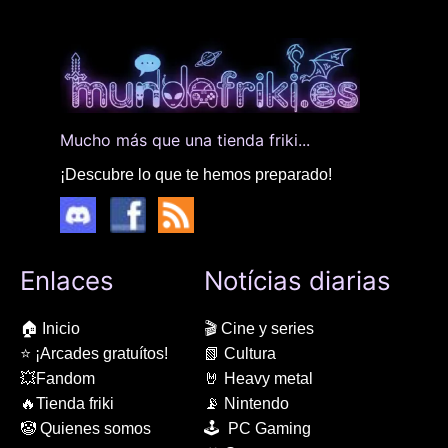
Mucho más que una tienda friki...
¡Descubre lo que te hemos preparado!
Enlaces
Notícias diarias
🏠 Inicio
🎬 Cine y series
⭐ ¡Arcades gratuítos!
📗 Cultura
💥Fandom
🤘 Heavy metal
🔥Tienda friki
📡 Nintendo
🤡 Quienes somos
🕹 PC Gaming