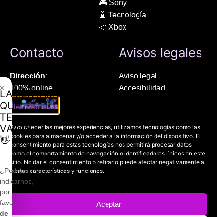
🎮 Sony
🤖 Tecnología
📣 Xbox
Contacto
Avisos legales
Dirección:
Aviso legal
✕
100% online
Accesibilidad
LAMENTAMOS
Manresa (08241), Barcelona
Devoluciones
QUE
Política de cookies
TE
Chat Whatsapp (solo texto):
Política de privacidad
VAYAS
Para ofrecer las mejores experiencias, utilizamos tecnologías como las
+34 689 800 662
cookies para almacenar y/o acceder a la información del dispositivo. El
👋
consentimiento para estas tecnologías nos permitirá procesar datos
como el comportamiento de navegación o identificadores únicos en este
Correo:
sitio. No dar el consentimiento o retirarlo puede afectar negativamente a
contacto@mundofriki.es
¿Podrías
ciertas características y funciones.
indicarnos,
por
favor,
Aceptar
de