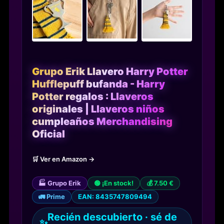
Grupo Erik Llavero Harry Potter
Hufflepuff bufanda - Harry
Potter regalos : Llaveros
originales | Llaveros niños
cumpleaños Merchandising
Oficial
🛒 Ver en Amazon →
🏭 Grupo Erik
🟢 ¡En stock!
💰 7.50 €
🚛 Prime
EAN: 8435747809494
Recién descubierto · sé de
✨