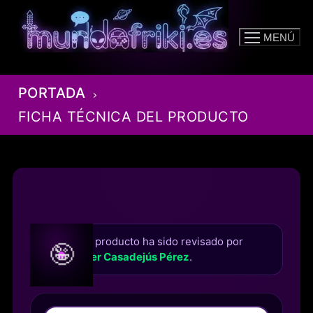
Ir
al
MENÚ
contenido
PORTADA
FICHA TÉCNICA DEL PRODUCTO
Este producto ha sido revisado por
🤪
Roger Casadejús Pérez
.