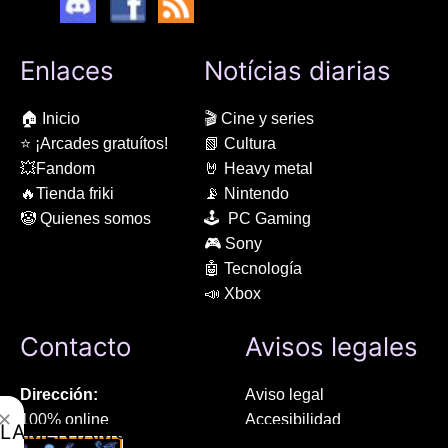
Enlaces
Notícias diarias
🏠 Inicio
🎬 Cine y series
⭐ ¡Arcades gratuítos!
📗 Cultura
💥Fandom
🤘 Heavy metal
🔥Tienda friki
📡 Nintendo
🤡 Quienes somos
🕹 PC Gaming
🎮 Sony
🤖 Tecnología
📣 Xbox
Contacto
Avisos legales
Dirección:
Aviso legal
✕
100% online
Accesibilidad
LAMENTAMOS
Manresa (08241), Barcelona
Devoluciones