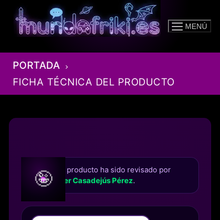
Ir
al
MENÚ
contenido
PORTADA
FICHA TÉCNICA DEL PRODUCTO
Este producto ha sido revisado por
🤪
Roger Casadejús Pérez
.