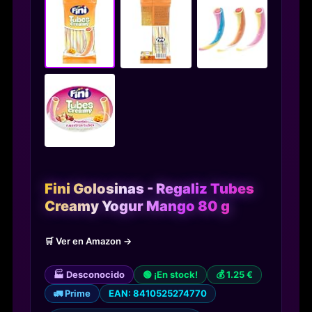
Fini Golosinas - Regaliz Tubes
Creamy Yogur Mango 80 g
🛒 Ver en Amazon →
🏭 Desconocido
🟢 ¡En stock!
💰 1.25 €
🚛 Prime
EAN: 8410525274770