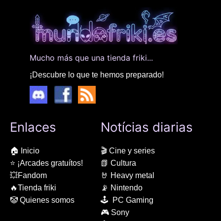
Mucho más que una tienda friki...
¡Descubre lo que te hemos preparado!
Enlaces
Notícias diarias
🏠 Inicio
🎬 Cine y series
⭐ ¡Arcades gratuítos!
📗 Cultura
💥Fandom
🤘 Heavy metal
🔥Tienda friki
📡 Nintendo
🤡 Quienes somos
🕹 PC Gaming
🎮 Sony