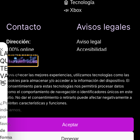
🤖 Tecnología
📣 Xbox
Contacto
Avisos legales
Dirección:
Aviso legal
✕
100% online
Accesibilidad
LAMENTAMOS
Manresa (08241), Barcelona
Devoluciones
QUE
Política de cookies
TE
Chat Whatsapp (solo texto):
Política de privacidad
VAYAS
Para ofrecer las mejores experiencias, utilizamos tecnologías como las
+34 689 800 662
cookies para almacenar y/o acceder a la información del dispositivo. El
👋
consentimiento para estas tecnologías nos permitirá procesar datos
como el comportamiento de navegación o identificadores únicos en este
Correo:
sitio. No dar el consentimiento o retirarlo puede afectar negativamente a
contacto@mundofriki.es
¿Podrías
ciertas características y funciones.
indicarnos,
por
favor,
Aceptar
de
Copyright © 2022-2026
Mundofriki.es
| Diseñado por
Roger
forma
Denegar