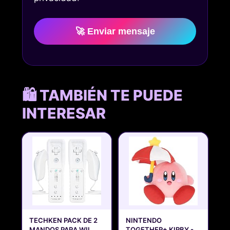
🚀 Enviar mensaje
🛍️ TAMBIÉN TE PUEDE
INTERESAR
TECHKEN PACK DE 2
NINTENDO
MANDOS PARA WII
TOGETHER+ KIRBY -