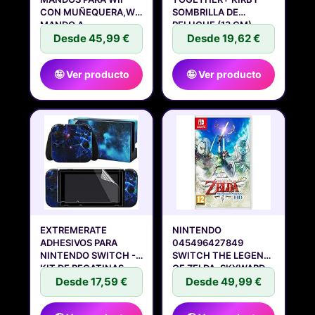
CON MUÑEQUERA,WII
SOMBRILLA DE
MANDO A
PELUCHE (13 CM)
Desde 45,99 €
Desde 19,62 €
🤪 Ver producto
🤪 Ver producto
EXTREMERATE
NINTENDO
ADHESIVOS PARA
045496427849
NINTENDO SWITCH -
SWITCH THE LEGEND
KIT DE PEGATINAS,
OF ZELDA, SKYWARD
Desde 17,59 €
SWORD
Desde 49,99 €