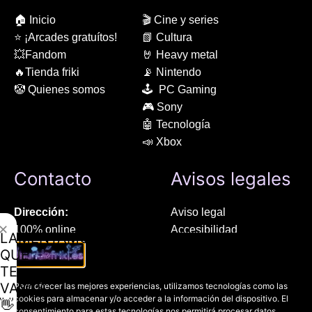
🏠 Inicio
🎬 Cine y series
⭐ ¡Arcades gratuítos!
📗 Cultura
💥Fandom
🤘 Heavy metal
🔥Tienda friki
📡 Nintendo
🤡 Quienes somos
🕹 PC Gaming
🎮 Sony
🤖 Tecnología
📣 Xbox
Contacto
Avisos legales
Dirección:
Aviso legal
✕
100% online
Accesibilidad
LAMENTAMOS
Manresa (08241), Barcelona
Devoluciones
QUE
Política de cookies
TE
Chat Whatsapp (solo texto):
Política de privacidad
VAYAS
Para ofrecer las mejores experiencias, utilizamos tecnologías como las
+34 689 800 662
cookies para almacenar y/o acceder a la información del dispositivo. El
👋
consentimiento para estas tecnologías nos permitirá procesar datos