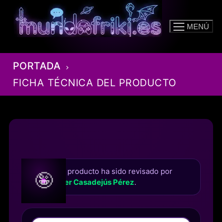
Ir
al
MENÚ
contenido
PORTADA
FICHA TÉCNICA DEL PRODUCTO
Este producto ha sido revisado por
🤪
Roger Casadejús Pérez
.