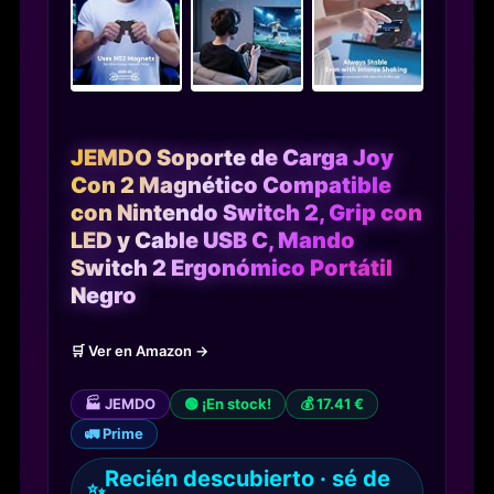
JEMDO Soporte de Carga Joy
Con 2 Magnético Compatible
con Nintendo Switch 2, Grip con
LED y Cable USB C, Mando
Switch 2 Ergonómico Portátil
Negro
🛒 Ver en Amazon →
🏭 JEMDO
🟢 ¡En stock!
💰 17.41 €
🚛 Prime
Recién descubierto · sé de
✨