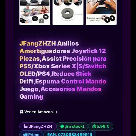
JFangZHZH Anillos
Amortiguadores Joystick 12
Piezas,Assist Precisión para
PS5/Xbox Series X|S/Switch
OLED/PS4,Reduce Stick
Drift,Espuma Control Mando
Juego,Accesorios Mandos
Gaming
🛒 Ver en Amazon →
🏭 JFangZHZH
🟢 ¡En stock!
💰 5.99 €
🚛 Prime
EAN: 0730688489919