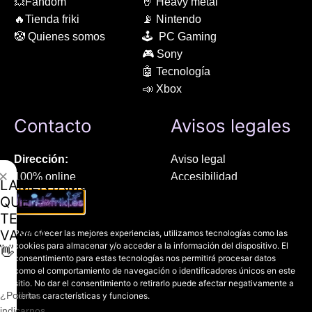
💥Fandom
🤘 Heavy metal
🔥Tienda friki
📡 Nintendo
🤡 Quienes somos
🕹 PC Gaming
🎮 Sony
🤖 Tecnología
📣 Xbox
Contacto
Avisos legales
Dirección:
Aviso legal
✕
100% online
Accesibilidad
LAMENTAMOS
Manresa (08241), Barcelona
Devoluciones
QUE
Política de cookies
TE
Chat Whatsapp (solo texto):
Política de privacidad
VAYAS
Para ofrecer las mejores experiencias, utilizamos tecnologías como las
+34 689 800 662
cookies para almacenar y/o acceder a la información del dispositivo. El
👋
consentimiento para estas tecnologías nos permitirá procesar datos
como el comportamiento de navegación o identificadores únicos en este
Correo:
sitio. No dar el consentimiento o retirarlo puede afectar negativamente a
contacto@mundofriki.es
¿Podrías
ciertas características y funciones.
indicarnos,