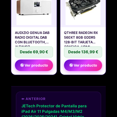
AUDIZIO GENUA DAB
QTHREE RADEON RX
RADIO DIGITAL DAB
560XT 8GB GDDR5
CON BLUETOOTH,
128-BIT TARJETA
ALTAVOZ
GRAFICA, HDMI,
Desde 69,90 €
Desde 136,99 €
🤪 Ver producto
🤪 Ver producto
⬅ ANTERIOR
JETech Protector de Pantalla para
iPad Air 11 Pulgadas M4/M3/M2
(2026/2025/2024), Cristal Vidrio