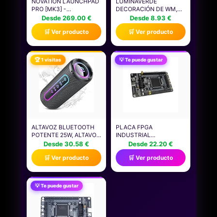
NOVATION LAUNCHPAD
LUMINAVERDE
PRO [MK3] -
DECORACIÓN DE WM,
CONTROLADOR Y
BANDERINES DE
Desde 269.00 €
Desde 8.93 €
SECUENCIADOR MIDI DE
FÚTBOL 2026,
🛒 Ver producto
🛒 Ver producto
CUADRÍCULA PARA
GUIRNALDA DE
ABLETON LIVE, LOGIC
BANDERAS DE 42
PRO Y HARDWARE, CON
PAÍSES PARA FIESTAS Y
64 PADS RGB
EL CAMPEONATO
🏆 1 visitas
💡 Te puede gustar
SENSIBLES,
MUNDIAL
REPRODUCCIÓN
DINÁMICA DE NOTAS Y
MODOS CHORD Y
SCALE
ALTAVOZ BLUETOOTH
PLACA FPGA
POTENTE 25W, ALTAVOZ
INDUSTRIAL
BLUETOOTH CON
EP4CE6E22C8N
Desde 30.58 €
Desde 22.20 €
GRAVES DUALES, 24H
MÓDULO DE
🛒 Ver producto
🛒 Ver producto
REPRODUCCIÓN, 5
PROTOTIPADO BASADO
MODOS RGB,
EN DESARROLLO PARA
EMPAREJAMIENTO TWS,
TAREAS COMPLEJAS DE
IMPERMEABLE IPX7,
PROCESAMIENTO DE
💡 Te puede gustar
SOPORTE AUX/TF,
ALGORITMOS,
ALTAVOZ PORTÁTIL
DESARROLLO FPGA
PARA FIESTAS Y VIAJES
PARA AUTOMATIZACIÓN