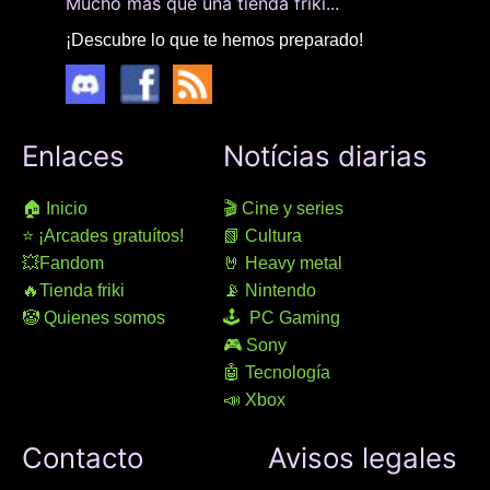
Mucho más que una tienda friki...
¡Descubre lo que te hemos preparado!
Enlaces
Notícias diarias
🏠 Inicio
🎬 Cine y series
⭐ ¡Arcades gratuítos!
📗 Cultura
💥Fandom
🤘 Heavy metal
🔥Tienda friki
📡 Nintendo
🤡 Quienes somos
🕹 PC Gaming
🎮 Sony
🤖 Tecnología
📣 Xbox
Contacto
Avisos legales