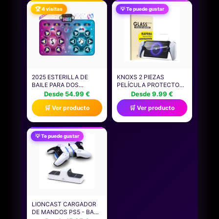
CONSOLAS DE JUEGOS
🏆 4 visitas
💡 Te puede gustar
PORTÁTILES -
CT4000P310SSD801
2025 ESTERILLA DE
KNOXS 2 PIEZAS
BAILE PARA DOS
PELÍCULA PROTECTORA
USUARIOS, ALFOMBRA
PARA SONY
Desde 54.99 €
Desde 9.99 €
ELECTRÓNICA DE BAILE
PLAYSTATION PORTAL,
🛒 Ver producto
🛒 Ver producto
(MODO DE UN JUGADOR
CONSOLA DE JUEGOS
Y MODO DE DOS
VIDRIO TEMPLADO
JUGADORES), JUEGO DE
[ANTI-SCRATCH, SIN
BAILE CON CAJA DE
BURBUJAS, 9H] ULTRA
💡 Te puede gustar
BATERÍA LED, REGALOS
HD CRISTAL TEMPLADO
DE CUMPLEAÑOS PARA
PROTECTOR
NIÑOS Y NIÑAS
LIONCAST CARGADOR
DE MANDOS PS5 - BASE