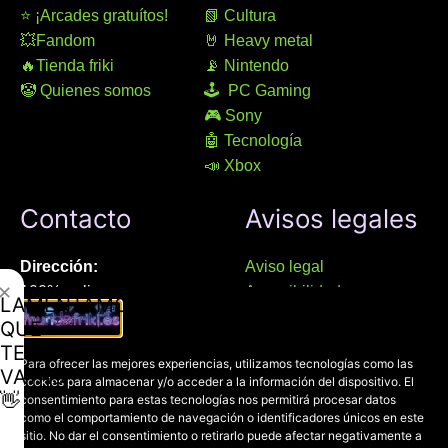
⭐ ¡Arcades gratuítos!
📗 Cultura
💥Fandom
🤘 Heavy metal
🔥Tienda friki
📡 Nintendo
🤡 Quienes somos
🕹 PC Gaming
🎮 Sony
🤖 Tecnología
📣 Xbox
Contacto
Avisos legales
Dirección:
Aviso legal
✕
100% online
Accesibilidad
LAMENTAMOS
Manresa (08241), Barcelona
Devoluciones
QUE
Política de cookies
TE
Chat Whatsapp (solo texto):
Para ofrecer las mejores experiencias, utilizamos tecnologías como las
Política de privacidad
VAYAS
cookies para almacenar y/o acceder a la información del dispositivo. El
+34 689 800 662
👋
consentimiento para estas tecnologías nos permitirá procesar datos
como el comportamiento de navegación o identificadores únicos en este
sitio. No dar el consentimiento o retirarlo puede afectar negativamente a
Correo: