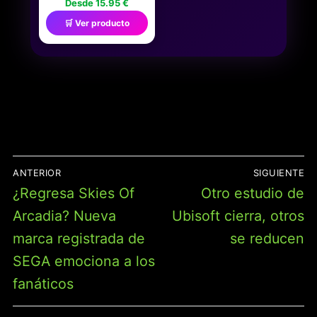
DE CARGA DOBLE
Desde 15.95 €
COMPATIBLE CON
🛒 Ver producto
MANDOS DUALSENSE
DE LA CONSOLA
PLAYSTATION 5 SONY -
LUCES LED ROJO Y
AZUL, PUERTO DE
CARGA USB ADICIONAL
PARA ACCESORIOS DE
JUEGOS
NAVEGACIÓN
ANTERIOR
SIGUIENTE
DE
Entrada
Entrada
¿Regresa Skies Of
Otro estudio de
ENTRADAS
anterior:
siguiente:
Arcadia? Nueva
Ubisoft cierra, otros
marca registrada de
se reducen
SEGA emociona a los
fanáticos