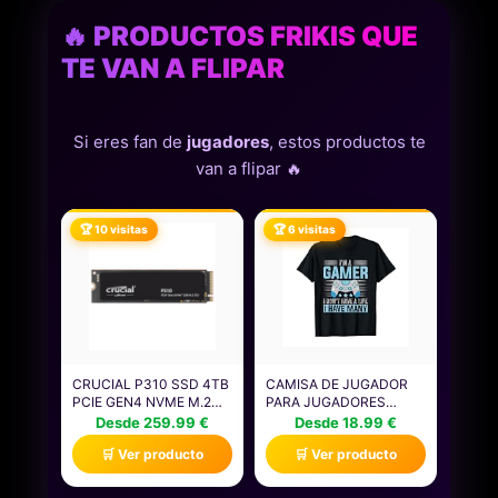
🔥 PRODUCTOS FRIKIS QUE
TE VAN A FLIPAR
Si eres fan de
jugadores
, estos productos te
van a flipar 🔥
🏆 10 visitas
🏆 6 visitas
CRUCIAL P310 SSD 4TB
CAMISA DE JUGADOR
PCIE GEN4 NVME M.2
PARA JUGADORES
2280, DISCO INTERNO,
NIÑOS HOMBRES
Desde 259.99 €
Desde 18.99 €
HASTA 7.100 MB/S,
VIDEOJUEGOS JUEGOS
🛒 Ver producto
🛒 Ver producto
COMPATIBLE CON
CAMISETA
ORDENADOR PORTÁTIL
Y DE SOBREMESA &