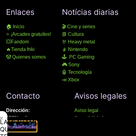
Enlaces
Notícias diarias
🏠 Inicio
🎬 Cine y series
⭐ ¡Arcades gratuítos!
📗 Cultura
💥Fandom
🤘 Heavy metal
🔥Tienda friki
📡 Nintendo
🤡 Quienes somos
🕹 PC Gaming
🎮 Sony
🤖 Tecnología
📣 Xbox
Contacto
Avisos legales
Dirección:
Aviso legal
✕
100% online
Accesibilidad
LAMENTAMOS
Manresa (08241), Barcelona
Devoluciones
QUE
Política de cookies