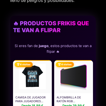
lleno de peligros y posibilidades.
🔥 PRODUCTOS FRIKIS QUE
TE VAN A FLIPAR
Si eres fan de
juego
, estos productos te van a
flipar 🔥
🏆 6 visitas
🏆 4 visitas
CAMISA DE JUGADOR
ALFOMBRILLA DE
PARA JUGADORES
RATÓN RGB
NIÑOS HOMBRES
900X400MM XXL
Desde 18.99 €
Desde 29.99 €