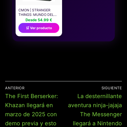
CMON | STRANGER
THINGS: MUNDO DEL
REVÉS | JUEGO DE
Desde 54.99 €
MESA DE ESTRATEGIA
🛒 Ver producto
COOPERATIVO BASADO
EN LA EXITOSA SERIE DE
NETFLIX| A PARTIR DE 12
AÑOS | DE 2 A 4
JUGADORES | 60
MINUTOS POR PARTIDA
| ESPAÑOL
NAVEGACIÓN
ANTERIOR
SIGUIENTE
DE
Entrada
Entrada
The First Berserker:
La desternillante
ENTRADAS
anterior:
siguiente:
Khazan llegará en
aventura ninja-jajaja
marzo de 2025 con
The Messenger
demo previa y esto
llegará a Nintendo