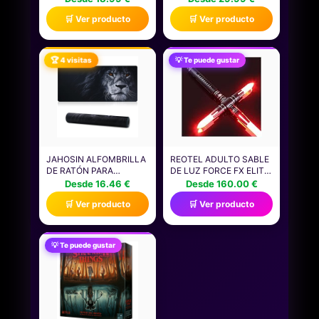
VIDEOJUEGOS JUEGOS
EXTRA GRANDE TAPETE
🛒 Ver producto
🛒 Ver producto
CAMISETA
DE JUEGO,
ALFOMBRILLA RATON
LED 14 EFECTOS DE
ILUMINACIÓN
🏆 4 visitas
💡 Te puede gustar
IMPERMEABLE
ANTIDESLIZANTE,
ALFOMBRILLA RATÓN
GAMING PARA GAMERS,
PC Y PORTÁTIL
JAHOSIN ALFOMBRILLA
REOTEL ADULTO SABLE
DE RATÓN PARA
DE LUZ FORCE FX ELITE
JUEGOS BORDES
KYLO REN COMBATE
Desde 16.46 €
Desde 160.00 €
COSIDOS,
ESPADA LÁSER CON
🛒 Ver producto
🛒 Ver producto
ALFOMBRILLA DE
MANGO DE METAL & 7
RATÓN EXTENDIDA
JUEGOS DE EFECTOS
[70X30CM] CON BASE
DE SONIDO,
DE GOMA NATURAL
PROFESIONAL
💡 Te puede gustar
ANTIDESLIZANTE PARA
LIGHTSABER RGB 19
JUGADORES/ESCRITORIO/OFICINA/HOGAR
COLORES CAMBIABLES
70X30 BLION02
PARA COSPLAY