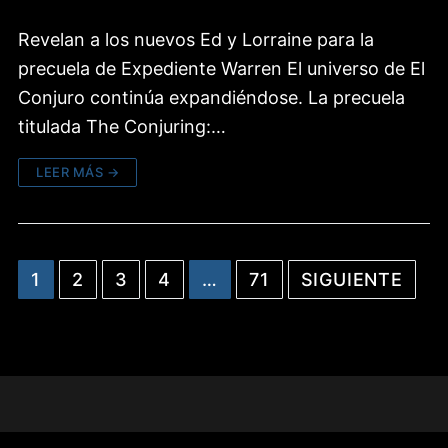
Revelan a los nuevos Ed y Lorraine para la
precuela de Expediente Warren El universo de El
Conjuro continúa expandiéndose. La precuela
titulada The Conjuring:…
LEER MÁS →
PAGINACIÓN
1
2
3
4
…
71
SIGUIENTE
DE
ENTRADAS