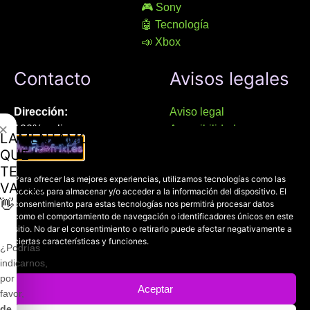
🎮 Sony
🤖 Tecnología
📣 Xbox
Contacto
Avisos legales
Dirección:
Aviso legal
✕
100% online
Accesibilidad
LAMENTAMOS
Manresa (08241), Barcelona
Devoluciones
QUE
Política de cookies
TE
Chat Whatsapp (solo texto):
Para ofrecer las mejores experiencias, utilizamos tecnologías como las
Política de privacidad
VAYAS
cookies para almacenar y/o acceder a la información del dispositivo. El
+34 689 800 662
👋
consentimiento para estas tecnologías nos permitirá procesar datos
como el comportamiento de navegación o identificadores únicos en este
sitio. No dar el consentimiento o retirarlo puede afectar negativamente a
Correo:
ciertas características y funciones.
contacto@mundofriki.es
¿Podrías
indicarnos,
por
Aceptar
favor,
de