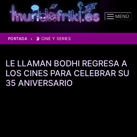
Ir
al
MENÚ
contenido
PORTADA
🎬 CINE Y SERIES
LE LLAMAN BODHI REGRESA A
LOS CINES PARA CELEBRAR SU
35 ANIVERSARIO