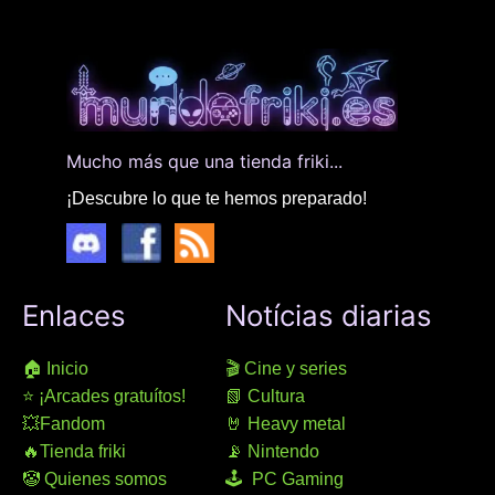
Mucho más que una tienda friki...
¡Descubre lo que te hemos preparado!
Enlaces
Notícias diarias
🏠 Inicio
🎬 Cine y series
⭐ ¡Arcades gratuítos!
📗 Cultura
💥Fandom
🤘 Heavy metal
🔥Tienda friki
📡 Nintendo
🤡 Quienes somos
🕹 PC Gaming