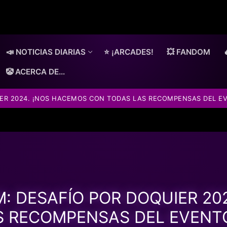
📣 NOTICIAS DIARIAS
⭐ ¡ARCADES!
💥 FANDOM
🤡 ACERCA DE…
IER 2024. ¡NOS HACEMOS CON TODAS LAS RECOMPENSAS DEL E
M: DESAFÍO POR DOQUIER 20
S RECOMPENSAS DEL EVENTO