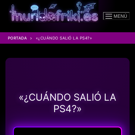
Ir
al
MENÚ
contenido
PORTADA
«¿CUÁNDO SALIÓ LA PS4?»
«¿CUÁNDO SALIÓ LA
PS4?»