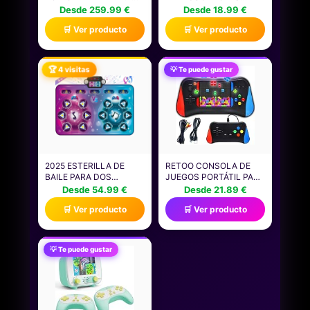
2280, DISCO INTERNO,
NIÑOS HOMBRES
Desde 259.99 €
Desde 18.99 €
HASTA 7.100 MB/S,
VIDEOJUEGOS JUEGOS
🛒 Ver producto
🛒 Ver producto
COMPATIBLE CON
CAMISETA
ORDENADOR PORTÁTIL
Y DE SOBREMESA &
CONSOLAS DE JUEGOS
🏆 4 visitas
💡 Te puede gustar
PORTÁTILES -
CT4000P310SSD801
2025 ESTERILLA DE
RETOO CONSOLA DE
BAILE PARA DOS
JUEGOS PORTÁTIL PARA
USUARIOS, ALFOMBRA
DOS JUGADORES CON
Desde 54.99 €
Desde 21.89 €
ELECTRÓNICA DE BAILE
500 JUEGOS CLÁSICOS,
🛒 Ver producto
🛒 Ver producto
(MODO DE UN JUGADOR
PANTALLA LCD DE 3.5
Y MODO DE DOS
PULGADAS, CONSOLA
JUGADORES), JUEGO DE
DE VIDEOJUEGOS
BAILE CON CAJA DE
RETRO PARA NIÑOS,
💡 Te puede gustar
BATERÍA LED, REGALOS
JUGUETE, CONSOLA DE
DE CUMPLEAÑOS PARA
JUEGOS RETRO,
NIÑOS Y NIÑAS
BATERÍA DE 1200