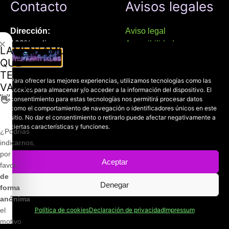
Contacto
Avisos legales
Dirección:
Aviso legal
✕
100% online
Accesibilidad
LAMENTAMOS
Manresa (08241), Barcelona
Devoluciones
QUE
Política de cookies
TE
Chat Whatsapp (solo texto):
Para ofrecer las mejores experiencias, utilizamos tecnologías como las
Política de privacidad
VAYAS
cookies para almacenar y/o acceder a la información del dispositivo. El
+34 689 800 662
👋
consentimiento para estas tecnologías nos permitirá procesar datos
como el comportamiento de navegación o identificadores únicos en este
Correo:
sitio. No dar el consentimiento o retirarlo puede afectar negativamente a
ciertas características y funciones.
contacto@mundofriki.es
¿Podrías
indicarnos,
por
Aceptar
favor,
de
Copyright © 2022-2026
Mundofriki.es
Denegar
| Diseñado por
Roger
forma
Casadejús Pérez
anónima
el
Política de cookies
Declaración de privacidad
Impressum
motivo