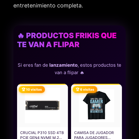
entretenimiento completa.
🔥 PRODUCTOS FRIKIS QUE
TE VAN A FLIPAR
Si eres fan de
lanzamiento
, estos productos te
van a flipar 🔥
🏆 10 visitas
🏆 6 visitas
CRUCIAL P310 SSD 4TB
CAMISA DE JUGADOR
PCIE GEN4 NVME M.2
PARA JUGADORES