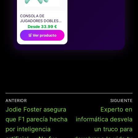
CONSOLA DE
JUGADORES DOBLES
PORTÁTIL, PANTALLA
Desde 33.99 €
LCD DE 2.8", 216
🛒 Ver producto
VIDEOJUEGOS
NAVEGACIÓN
ANTERIOR
SIGUIENTE
DE
Entrada
Entrada
Jodie Foster asegura
Experto en
ENTRADAS
anterior:
siguiente:
que F1 parecía hecha
informática desvela
por inteligencia
un truco para