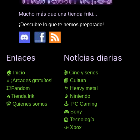
Mucho más que una tienda friki...
¡Descubre lo que te hemos preparado!
Enlaces
Notícias diarias
🏠 Inicio
🎬 Cine y series
⭐ ¡Arcades gratuítos!
📗 Cultura
💥Fandom
🤘 Heavy metal
🔥Tienda friki
📡 Nintendo
🤡 Quienes somos
🕹 PC Gaming
🎮 Sony
🤖 Tecnología
📣 Xbox