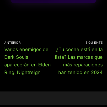
RECURSOS Y
NEGOCIACIÓN PARA
FAMILIA Y AMIGOS,
NUEVA PORTADA 2025
(BGCATAN)
NAVEGACIÓN
ANTERIOR
SIGUIENTE
DE
Entrada
Entrada
Varios enemigos de
¿Tu coche está en la
ENTRADAS
anterior:
siguiente:
Dark Souls
lista? Las marcas que
aparecerán en Elden
más reparaciones
Ring: Nightreign
han tenido en 2024