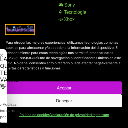
🎮 Sony
🤖 Tecnología
📣 Xbox
Contacto
Avisos legales
Para ofrecer las mejores experiencias, utilizamos tecnologías como las
cookies para almacenar y/o acceder a la información del dispositivo. El
Dirección:
Aviso legal
consentimiento para estas tecnologías nos permitirá procesar datos
✕
100% online
Accesibilidad
LAMENTAMOS
como el comportamiento de navegación o identificadores únicos en este
Manresa (08241), Barcelona
Devoluciones
sitio. No dar el consentimiento o retirarlo puede afectar negativamente a
QUE
ciertas características y funciones.
Política de cookies
TE
Chat Whatsapp (solo texto):
Política de privacidad
VAYAS
+34 689 800 662
👋
Aceptar
Correo:
Denegar
contacto@mundofriki.es
¿Podrías
indicarnos,
Política de cookies
Declaración de privacidad
Impressum
por
favor,