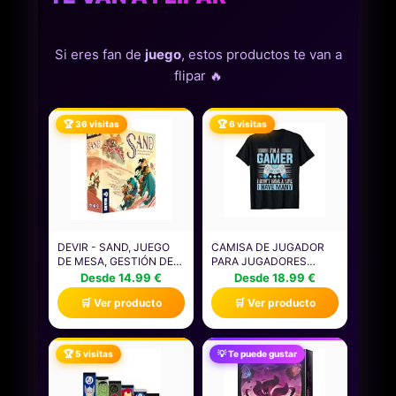
Si eres fan de
juego
, estos productos te van a
flipar 🔥
🏆 36 visitas
🏆 6 visitas
DEVIR - SAND, JUEGO
CAMISA DE JUGADOR
DE MESA, GESTIÓN DE
PARA JUGADORES
RECURSOS,
NIÑOS HOMBRES
Desde 14.99 €
Desde 18.99 €
ESTRATEGIA, CON
VIDEOJUEGOS JUEGOS
🛒 Ver producto
🛒 Ver producto
AMIGOS, EDAD +14
CAMISETA
(BGSANDML)
🏆 5 visitas
💡 Te puede gustar