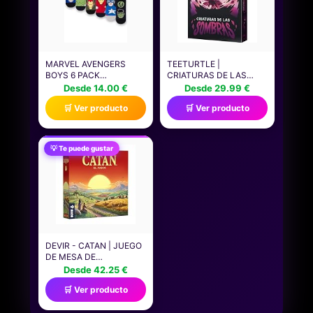
MARVEL AVENGERS
TEETURTLE |
BOYS 6 PACK
CRIATURAS DE LAS
CALCETINES |
SOMBRAS | JUEGO DE
Desde 14.00 €
Desde 29.99 €
CALCETINES DE
MESA DE ESTRATEGIA
🛒 Ver producto
🛒 Ver producto
PERSONAJES
PARA ADULTOS Y
ATLÉTICOS
JÓVENES | A PARTIR DE
MULTICOLORES DE
12 AÑOS | DE 2 A 4
SUPERHÉROES PARA
JUGADORES | 30-60
💡 Te puede gustar
NIÑOS | HULK CAPITÁN
MINUTOS POR PARTIDA
AMÉRICA IRON MAN
| ESPAÑOL
THOR CALZADO
GRÁFICO | CÓMODO
JUEGO PARA NIÑOS
DEVIR - CATAN | JUEGO
DE MESA DE
ESTRATEGIA Y
Desde 42.25 €
COMERCIO, 3-4
🛒 Ver producto
JUGADORES, JUEGO
CLÁSICO FAMILIAR Y
CON AMIGOS,