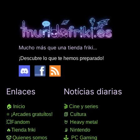
Mucho más que una tienda friki...
¡Descubre lo que te hemos preparado!
Enlaces
Notícias diarias
🏠 Inicio
🎬 Cine y series
⭐ ¡Arcades gratuítos!
📗 Cultura
💥Fandom
🤘 Heavy metal
🔥Tienda friki
📡 Nintendo
🤡 Quienes somos
🕹 PC Gaming