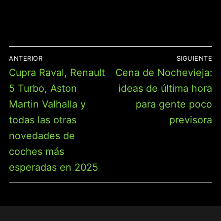
BÁSCULA, 15
PROGRAMAS,
ACCESORIOS
NAVEGACIÓN
ANTERIOR
SIGUIENTE
DE
Entrada
Entrada
Cupra Raval, Renault
Cena de Nochevieja:
ENTRADAS
anterior:
siguiente:
5 Turbo, Aston
ideas de última hora
Martin Valhalla y
para gente poco
todas las otras
previsora
novedades de
coches más
esperadas en 2025