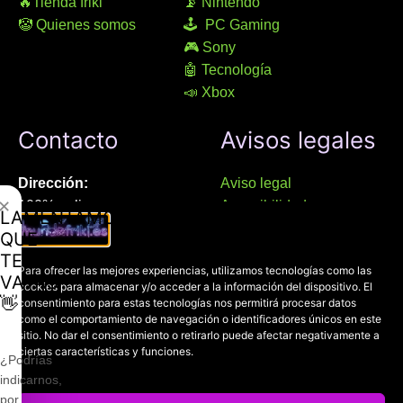
🔥Tienda friki
📡 Nintendo
🤡 Quienes somos
🕹 PC Gaming
🎮 Sony
🤖 Tecnología
📣 Xbox
Contacto
Avisos legales
Dirección:
Aviso legal
✕
100% online
Accesibilidad
LAMENTAMOS
Manresa (08241), Barcelona
Devoluciones
QUE
Política de cookies
TE
Chat Whatsapp (solo texto):
Para ofrecer las mejores experiencias, utilizamos tecnologías como las
Política de privacidad
VAYAS
cookies para almacenar y/o acceder a la información del dispositivo. El
+34 689 800 662
👋
consentimiento para estas tecnologías nos permitirá procesar datos
como el comportamiento de navegación o identificadores únicos en este
sitio. No dar el consentimiento o retirarlo puede afectar negativamente a
Correo:
ciertas características y funciones.
contacto@mundofriki.es
¿Podrías
indicarnos,
por