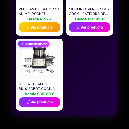
RECETAS DE LA COCINA
MOULINEX PERFECTMIX
ANIME (POCKET
COOK - BATIDORA DE
VERSION): RECETAS
VASO DE 1400W, 10
Desde 6.42 €
Desde 149.99 €
ANIME
PROGRAMAS
🛒 Ver producto
🛒 Ver producto
AUTOMÁTICOS,
CUCHILLAS
EXTRAÍBLES POWELIX,
CAPACIDAD 2L, ALTO
💡 Te puede gustar
RENDIMIENTO, COCINA
SALUDABLE,APP
MOULINEX +300
RECETAS, LM83SD
UFESA TOTALCHEF
RK10 ROBOT COCINA
MULTIFUNCIÓN
Desde 539.99 €
INTELIGENTE,
🛒 Ver producto
PANTALLA TÁCTIL 10",
30 FUNCIONES, WIFI,
CAPACIDAD MÁXIMA
4,5L CON ASA,
CAPACIDAD ÚTIL 3L,
INTERACTIVA,