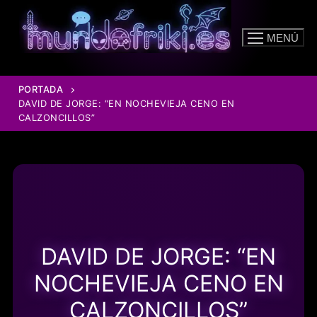
Ir
al
MENÚ
contenido
PORTADA
DAVID DE JORGE: “EN NOCHEVIEJA CENO EN
CALZONCILLOS”
DAVID DE JORGE: “EN
NOCHEVIEJA CENO EN
CALZONCILLOS”