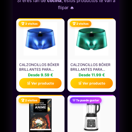
Si eres fan de
cocina
, estos productos te van a
flipar 🔥
🏆 3 visitas
🏆 2 visitas
CALZONCILLOS BÓXER
CALZONCILLOS BÓXER
BRILLANTES PARA
BRILLANTES PARA
HOMBRE,
HOMBRE,
Desde 9.59 €
Desde 11.99 €
CALZONCILLOS
CALZONCILLOS
🛒 Ver producto
🛒 Ver producto
ELÁSTICOS METÁLICOS
ELÁSTICOS METÁLICOS
LÍQUIDOS PARA
LÍQUIDOS PARA
ACTUACIONES EN EL
ACTUACIONES EN EL
ESCENARIO,
ESCENARIO,
🏆 2 visitas
💡 Te puede gustar
CALZONCILLO CORTOS
CALZONCILLO CORTOS
BRILLANTES DE
BRILLANTES DE
CINTURA BAJA FOR
CINTURA BAJA FOR
BAILE DISCOTECAS
BAILE DISCOTECAS
FIESTAS RAVE
FIESTAS RAVE