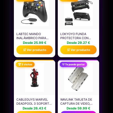
LABTEC MANDO
LOKYOYO FUNDA
INALÁMBRICO PARA
PROTECTORA CON
XBOX 360, MANDO DE
CUBIERTA DE PANTALLA
Desde 25.99 €
Desde 29.27 €
JUEGO INALÁMBRICO
PARA ROG XBOX
🛒 Ver producto
🛒 Ver producto
2.4GHZ PARA CONSOLA
ALLY/ROG XBOX ALLY X
XBOX 360 & SLIM Y PC
2025, FUNDA DE
WINDOWS XP/7/8/10/11
AGARRE
(NEGRO)
ANTIDESLIZANTE CON
🏆 3 visitas
💡 Te puede gustar
CORREA DE MUÑECA,
CUERPO COMPLETO
RESISTENTE A LOS
ARAÑAZOS (CON
CUBIERTA
CABLEGUYS MARVEL
WAVLINK TARJETA DE
DEADPOOL 3 SOPORTE
CAPTURA DE VIDEO,
MANDO Y MOVIL -
CAPTURADORA DE
Desde 26.43 €
Desde 59.99 €
FIGURAS SOPORTE
VIDEO 4K HDMI PARA