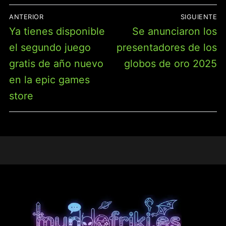
NAVEGACIÓN
ANTERIOR
SIGUIENTE
DE
Entrada
Entrada
Ya tienes disponible
Se anunciaron los
ENTRADAS
anterior:
siguiente:
el segundo juego
presentadores de los
gratis de año nuevo
globos de oro 2025
en la epic games
store