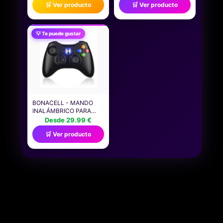
🛒 Ver producto
🛒 Ver producto
PARA MOVIL Y MANDO,
STREAMING, 4K @ 30HZ
COMPATIBLE CON
CAPTURE&LOOP-OUT,
XBOX, PLAYSTATION Y
PANTALLA ÚNICA 4K @
LA MAYORÍA DE
144 HZ, 100 W PD,
💡 Te puede gustar
MANDOS ESTÁNDAR,
COMPATIBLE CON
ACCESORIOS
PS5/XBOX/SWITCH,
ESCRITORIO PARA
OBS, WINDOWS/MAC
SETUP GAMING
BONACELL - MANDO
INALÁMBRICO PARA
XBOX 360 PC
Desde 29.99 €
CONTROLLER CON
🛒 Ver producto
ADAPTADOR RECEPTOR
USB DE 2,4 GHZ
GAMEPAD DE DOBLE
VIBRACIÓN MEJORADO
PARA XBOX 360 Y
MICROSOFT PC
WINDOWS 7/8/10/11