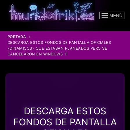
Ir
al
MENÚ
contenido
PORTADA
DESCARGA ESTOS FONDOS DE PANTALLA OFICIALES
«DINÁMICOS» QUE ESTABAN PLANEADOS PERO SE
CANCELARON EN WINDOWS 11
DESCARGA ESTOS
FONDOS DE PANTALLA