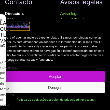
Contacto
Avisos legales
Dirección:
Aviso legal
✕
100% online
Accesibilidad
LAMENTAMOS
Manresa (08241), Barcelona
Devoluciones
QUE
Política de cookies
TE
Chat Whatsapp (solo texto):
Para ofrecer las mejores experiencias, utilizamos tecnologías como las
Política de privacidad
VAYAS
cookies para almacenar y/o acceder a la información del dispositivo. El
+34 689 800 662
👋
consentimiento para estas tecnologías nos permitirá procesar datos
como el comportamiento de navegación o identificadores únicos en este
sitio. No dar el consentimiento o retirarlo puede afectar negativamente a
Correo:
ciertas características y funciones.
contacto@mundofriki.es
¿Podrías
indicarnos,
por
Aceptar
favor,
de
Denegar
Copyright © 2022-2026
Mundofriki.es
| Diseñado por
Roger
forma
Casadejús Pérez
anónima
el
Política de cookies
Declaración de privacidad
Impressum
motivo