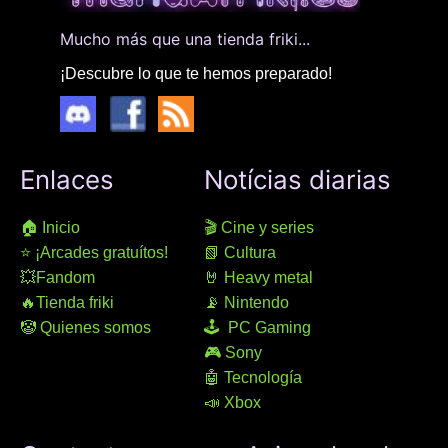
Mucho más que una tienda friki...
¡Descubre lo que te hemos preparado!
Enlaces
Notícias diarias
🏠 Inicio
🎬 Cine y series
⭐ ¡Arcades gratuítos!
📗 Cultura
💥Fandom
🤘 Heavy metal
🔥Tienda friki
📡 Nintendo
🤡 Quienes somos
🕹 PC Gaming
🎮 Sony
🤖 Tecnología
📣 Xbox