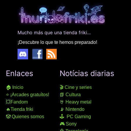
Mucho más que una tienda friki...
¡Descubre lo que te hemos preparado!
Enlaces
Notícias diarias
🏠 Inicio
🎬 Cine y series
⭐ ¡Arcades gratuítos!
📗 Cultura
💥Fandom
🤘 Heavy metal
🔥Tienda friki
📡 Nintendo
🤡 Quienes somos
🕹 PC Gaming
🎮 Sony