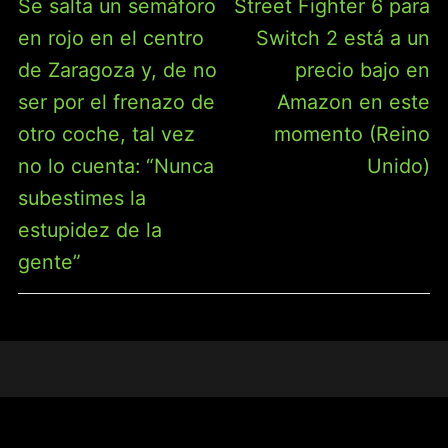
Entrada
Entrada
Se salta un semáforo
Street Fighter 6 para
ENTRADAS
anterior:
siguiente:
en rojo en el centro
Switch 2 está a un
de Zaragoza y, de no
precio bajo en
ser por el frenazo de
Amazon en este
otro coche, tal vez
momento (Reino
no lo cuenta: “Nunca
Unido)
subestimes la
estupidez de la
gente”