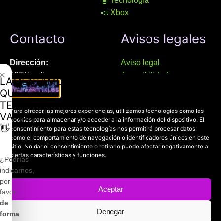
🤖 Tecnología
📣 Xbox
Contacto
Avisos legales
Dirección:
Aviso legal
✕
100% online
Accesibilidad
LAMENTAMOS
Manresa (08241), Barcelona
Devoluciones
QUE
Política de cookies
TE
Chat Whatsapp (solo texto):
Para ofrecer las mejores experiencias, utilizamos tecnologías como las
Política de privacidad
VAYAS
cookies para almacenar y/o acceder a la información del dispositivo. El
+34 689 800 662
👋
consentimiento para estas tecnologías nos permitirá procesar datos
como el comportamiento de navegación o identificadores únicos en este
Correo:
sitio. No dar el consentimiento o retirarlo puede afectar negativamente a
ciertas características y funciones.
contacto@mundofriki.es
¿Podrías
indicarnos,
por
Aceptar
favor,
de
Copyright © 2022-2026
Mundofriki.es
| Diseñado por
Roger
Denegar
forma