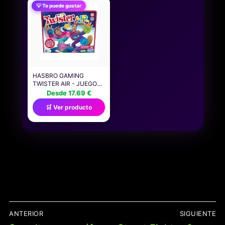
PARA NIÑOS Y NIÑAS, Y
APLICACIONES Y
💡 Te puede gustar
PARA NOCHES DE
OPORTUNIDADES DE
JUEGOS EN FAMILIA Y
NEGOCIO EN LA
FIESTAS, JMK87
REALIDAD VIRTUAL Y
REALIDAD AUMENTADA
DEL FUTURO
HASBRO GAMING
TWISTER AIR - JUEGO
TWISTER CON
Desde 17.69 €
APLICACIÓN DE
🛒 Ver producto
REALIDAD AUMENTADA,
SE CONECTA A
DISPOSITIVOS
INTELIGENTES, JUEGOS
ACTIVOS PARA FIESTAS,
A PARTIR DE 8 AÑOS
NAVEGACIÓN
ANTERIOR
SIGUIENTE
DE