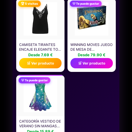
MEDITACIÓN DIARIO
🏆 5 visitas
💡 Te puede gustar
PERSONAL HOMBRES
MUJERES
CAMISETA TIRANTES
WINNING MOVES JUEGO
ENCAJE ELEGANTE TOP
DE MESA DE
CAMISOLA DE ENCAJE
ESTRATEGIA DE LORD
Desde 7.69 €
Desde 79.90 €
CON ESCOTE EN V
OF THE RINGS RISK,
🛒 Ver producto
🛒 Ver producto
DIARIO COMODIDAD Y
ÚNETE A LA BATALLA
ELEGANCIA
DE LA TIERRA MEDIA
SOFISTICADA PARA
QUE CUBRE EVENTOS
ESTILO VERSÁTIL Y
DE LA COMUNIDAD DEL
💡 Te puede gustar
FEMENINO IDEAL PARA
ANILLO, LAS DOS
DÍAS CÁLIDOS O BAJO
TORRES Y EL RETORNO
OTRAS PRENDAS
DEL REY, REGALO
CATEGORÍA VESTIDO DE
VERANO SIN MANGAS
PARA NIÑAS | ESTILO
Desde 15.89 €