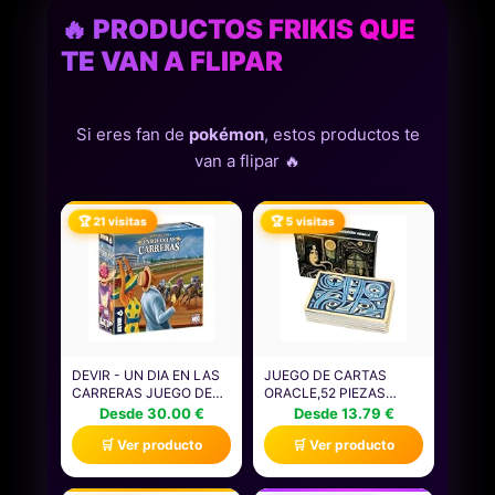
🔥 PRODUCTOS FRIKIS QUE
TE VAN A FLIPAR
Si eres fan de
pokémon
, estos productos te
van a flipar 🔥
🏆 21 visitas
🏆 5 visitas
DEVIR - UN DIA EN LAS
JUEGO DE CARTAS
CARRERAS JUEGO DE
ORACLE,52 PIEZAS
MESA, JUEGO DE MESA
ADIVINACIÓN INTUICIÓN
Desde 30.00 €
Desde 13.79 €
CON AMIGOS
DECK ORACLE SET |
🛒 Ver producto
🛒 Ver producto
DIVERTIDO, EDAD +10
JUGUETE ADIVINATORIO
(BGCARSP)
PARA CUMPLEAÑOS
LECTURA ORACIÓN