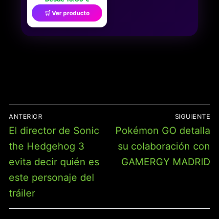
CÓMODO PARA USO
🛒 Ver producto
DIARIO Y IDEAL PARA
DÍAS SOLEADOS Y
EVENTOS FAMILIARES
LÍNEA SUELTA QUE
ACOMPAÑA SU PASO
NAVEGACIÓN
ANTERIOR
SIGUIENTE
DE
Entrada
Entrada
El director de Sonic
Pokémon GO detalla
ENTRADAS
anterior:
siguiente:
the Hedgehog 3
su colaboración con
evita decir quién es
GAMERGY MADRID
este personaje del
tráiler