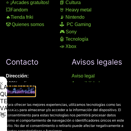
⭐ ¡Arcades gratuítos!
📗 Cultura
💥Fandom
🤘 Heavy metal
🔥Tienda friki
📡 Nintendo
🤡 Quienes somos
🕹 PC Gaming
🎮 Sony
🤖 Tecnología
📣 Xbox
Contacto
Avisos legales
Dirección:
Aviso legal
✕
100% online
Accesibilidad
LAMENTAMOS
Manresa (08241), Barcelona
Devoluciones
QUE
Política de cookies
TE
Chat Whatsapp (solo texto):
Para ofrecer las mejores experiencias, utilizamos tecnologías como las
Política de privacidad
VAYAS
cookies para almacenar y/o acceder a la información del dispositivo. El
+34 689 800 662
👋
consentimiento para estas tecnologías nos permitirá procesar datos
como el comportamiento de navegación o identificadores únicos en este
Correo:
sitio. No dar el consentimiento o retirarlo puede afectar negativamente a
ciertas características y funciones.