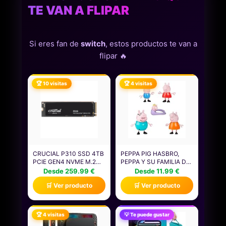
TE VAN A FLIPAR
Si eres fan de
switch
, estos productos te van a
flipar 🔥
🏆 10 visitas
🏆 4 visitas
CRUCIAL P310 SSD 4TB
PEPPA PIG HASBRO,
PCIE GEN4 NVME M.2
PEPPA Y SU FAMILIA DE
2280, DISCO INTERNO,
CINCO, MUÑECOS PARA
Desde 259.99 €
Desde 11.99 €
HASTA 7.100 MB/S,
NIÑAS Y NIÑOS
🛒 Ver producto
🛒 Ver producto
COMPATIBLE CON
PEQUEÑOS, 5 FIGURAS
ORDENADOR PORTÁTIL
DE PERSONAJES DE LA
Y DE SOBREMESA &
SERIE, ACCESORIOS
CONSOLAS DE JUEGOS
PARA CASA DE
🏆 4 visitas
💡 Te puede gustar
PORTÁTILES -
MUÑECAS, COLOR