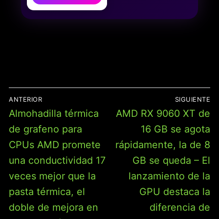
CARCASA
PROTECTORA, FUNDA
PARA VIDEOJUEGOS,
FUNDA PARA CONSOLA,
ACCESORIOS,
ALMACENAMIENTO,
CON LICENCIA OFICIAL
NAVEGACIÓN
ANTERIOR
SIGUIENTE
DE
Entrada
Entrada
Almohadilla térmica
AMD RX 9060 XT de
ENTRADAS
anterior:
siguiente:
de grafeno para
16 GB se agota
CPUs AMD promete
rápidamente, la de 8
una conductividad 17
GB se queda – El
veces mejor que la
lanzamiento de la
pasta térmica, el
GPU destaca la
doble de mejora en
diferencia de