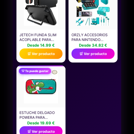
CT4000P310SSD801
ROSA, REGALO DE
JUEGOS
JETECH FUNDA SLIM
ORZLY ACCESORIOS
ACOPLABLE PARA
PARA NINTENDO
NINTENDO SWITCH 2,
SWITCH LITE CONSOLA
Desde 14.99 €
Desde 34.82 €
NEGRO
ACCESOSORIOS
🛒 Ver producto
🛒 Ver producto
FUNDAS KIT
PROTECTOR DE
PANTALLADE PANTALLA
ESTUCHE COMODIDAD
💡 Te puede gustar
GRIP, AURICULARES
CABLE DE CARGA,
TITULAR DE JUEGOS
ESTUCHE DELGADO
POWERA PARA
NINTENDO SWITCH O
Desde 19.69 €
NINTENDO SWITCH LITE
🛒 Ver producto
- MARIO: GO YOSHI,