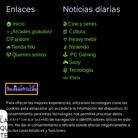
Enlaces
Notícias diarias
🏠 Inicio
🎬 Cine y series
⭐ ¡Arcades gratuítos!
📗 Cultura
💥Fandom
🤘 Heavy metal
🔥Tienda friki
📡 Nintendo
🤡 Quienes somos
🕹 PC Gaming
🎮 Sony
🤖 Tecnología
📣 Xbox
Contacto
Avisos legales
Para ofrecer las mejores experiencias, utilizamos tecnologías como las
cookies para almacenar y/o acceder a la información del dispositivo. El
Dirección:
Aviso legal
consentimiento para estas tecnologías nos permitirá procesar datos
✕
100% online
Accesibilidad
LAMENTAMOS
como el comportamiento de navegación o identificadores únicos en este
Manresa (08241), Barcelona
Devoluciones
sitio. No dar el consentimiento o retirarlo puede afectar negativamente a
QUE
ciertas características y funciones.
Política de cookies
TE