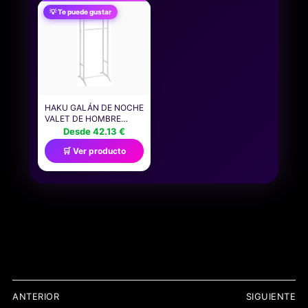
PRINCIPIANTES Y
ZODIACO, PLANETAS Y
💡 Te puede gustar
USUARIOS AVANZADOS)
4 ELEMENTOS. INCLUYE
GUÍA DIGITAL
DESCARGABLE
HAKU GALÁN DE NOCHE
VALET DE HOMBRE
METAL BLANCO TUBO
Desde 42.13 €
DE ACERO SIRVIENTE
🛒 Ver producto
SILENCIOSO ACERO -
MEDIDAS: ANCHO 48 X
ALTO 107 X
PROFUNDIDAD 36 CM,
ESTILO: MODERNO
NAVEGACIÓN
ANTERIOR
SIGUIENTE
DE