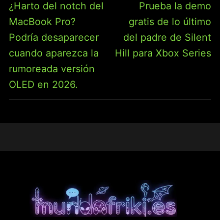
Entrada
Entrada
¿Harto del notch del
Prueba la demo
ENTRADAS
anterior:
siguiente:
MacBook Pro?
gratis de lo último
Podría desaparecer
del padre de Silent
cuando aparezca la
Hill para Xbox Series
rumoreada versión
OLED en 2026.