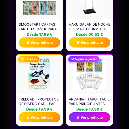
SMOOSTART CARTAS
HAKU GALÁN DE NOCHE
TAROT ESPAÑOL PARA
CROMADO DORMITORIO
PRINCIPIANTES CON
NEGRO VALET
Desde 17.99 €
Desde 60.53 €
EXPLICACIÓN,
SILENCIOSO MDF,
🛒 Ver producto
🛒 Ver producto
HOLOGRÁFICO TAROT
METAL - MEDIDAS:
CON GUÍA PARA
ANCHO 45 X ALTO 110 X
PRINCIPIANTES,
PROFUNDIDAD 30 CM,
PALABRAS CLAVE,
ESTILO: MODERNO
🏆 3 visitas
💡 Te puede gustar
ELEMENTO, PLANETA,
GALÁN DE NOCHE
ZODIACO, CHAKRA,
NUMEROLOGÍA, SÍ O NO
FREECAD | PROYECTOS
ARCANIA - TAROT FÁCIL
DE DISEÑO CAD - PARTE
PARA PRINCIPIANTES
2: INSTRUCCIONES
CON INSTRUCCIONES
Desde 19.99 €
Desde 16.99 €
PASO A PASO PARA
PARA APRENDER DE
🛒 Ver producto
🛒 Ver producto
DISEÑAR MODELOS CAD
MANERA SENCILLA Y
COMPLEJOS (FREECAD |
RÁPIDA. CONTIENE
CAD 2D/3D PARA
PALABRAS CLAVE,