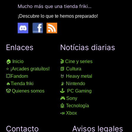
Mucho más que una tienda friki...
¡Descubre lo que te hemos preparado!
Enlaces
Notícias diarias
🏠 Inicio
🎬 Cine y series
⭐ ¡Arcades gratuítos!
📗 Cultura
💥Fandom
🤘 Heavy metal
🔥Tienda friki
📡 Nintendo
🤡 Quienes somos
🕹 PC Gaming
🎮 Sony
🤖 Tecnología
📣 Xbox
Contacto
Avisos legales