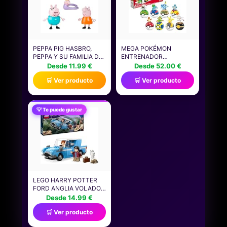
GRÁFICO | CÓMODO
JUEGO PARA NIÑOS
PEPPA PIG HASBRO,
MEGA POKÉMON
PEPPA Y SU FAMILIA DE
ENTRENADOR
CINCO, MUÑECOS PARA
PRINCIPIANTE PACK 8
Desde 11.99 €
Desde 52.00 €
NIÑAS Y NIÑOS
POKEBALLS CON
🛒 Ver producto
🛒 Ver producto
PEQUEÑOS, 5 FIGURAS
PERSONAJES, 191
DE PERSONAJES DE LA
BLOQUES DE
SERIE, ACCESORIOS
CONSTRUCCIÓN,
PARA CASA DE
INCLUYE A BULBASAUR,
💡 Te puede gustar
MUÑECAS, COLOR
CHARMANDER,
ROSA, REGALO DE
SQUIRTLE Y PIKACHU
JUEGOS
ENTRE OTROS,
JUGUETE +6 AÑOS
(HTJ75)
LEGO HARRY POTTER
FORD ANGLIA VOLADOR
DE JUGUETE DE
Desde 14.99 €
FANTASÍA, JUEGO DE
🛒 Ver producto
AVENTURAS CON
COCHE DE LA FAMILIA