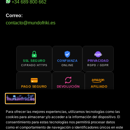
+34 689 800 662
Correo:
contacto@mundofriki.es
RGPD
SSL SEGURO
CONFIANZA
PRIVACIDAD
CIFRADO HTTPS
ONLINE
RGPD / GDPR
amazon
PAGO SEGURO
DEVOLUCIÓN
AFILIADO
PCI COMPLIANT
30 DÍAS
AMAZON
Para ofrecer las mejores experiencias, utilizamos tecnologías como las
SOPORTE 24H
COMPRA EN
cookies para almacenar y/o acceder a la información del dispositivo. El
SIEMPRE DISPONIBLE
AMAZON
consentimiento para estas tecnologías nos permitirá procesar datos
como el comportamiento de navegación o identificadores únicos en este