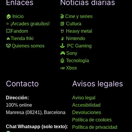
Enlaces
Notícias diarias
🏠 Inicio
🎬 Cine y series
⭐ ¡Arcades gratuítos!
📗 Cultura
💥Fandom
🤘 Heavy metal
🔥Tienda friki
📡 Nintendo
🤡 Quienes somos
🕹 PC Gaming
🎮 Sony
🤖 Tecnología
📣 Xbox
Contacto
Avisos legales
Dirección:
Aviso legal
100% online
Accesibilidad
Manresa (08241), Barcelona
Devoluciones
Política de cookies
Chat Whatsapp (solo texto):
Política de privacidad