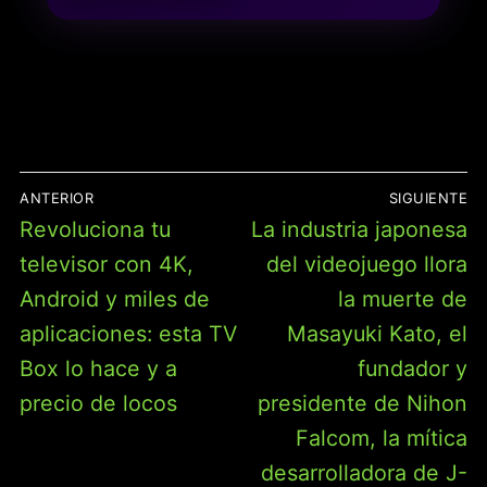
WEASLEY, REGALO PARA
NIÑOS, NIÑAS Y FANS
DE 7 AÑOS O MÁS, 2
MINIFIGURAS DE
PERSONAJES 76424
NAVEGACIÓN
ANTERIOR
SIGUIENTE
DE
Entrada
Entrada
Revoluciona tu
La industria japonesa
ENTRADAS
anterior:
siguiente:
televisor con 4K,
del videojuego llora
Android y miles de
la muerte de
aplicaciones: esta TV
Masayuki Kato, el
Box lo hace y a
fundador y
precio de locos
presidente de Nihon
Falcom, la mítica
desarrolladora de J-