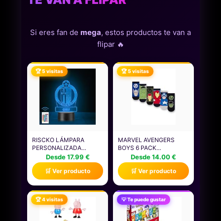
Si eres fan de
mega
, estos productos te van a
flipar 🔥
🏆 5 visitas
🏆 5 visitas
RISCKO LÁMPARA
MARVEL AVENGERS
PERSONALIZADA
BOYS 6 PACK
EQUIPOS FÚTBOL.
CALCETINES |
Desde 17.99 €
Desde 14.00 €
REGALOS ORIGINALES
CALCETINES DE
🛒 Ver producto
🛒 Ver producto
CUMPLEAÑOS
PERSONAJES
INFANTILES.REGALOS
ATLÉTICOS
PARA HOMBRES, DÍA
MULTICOLORES DE
DEL PADRE. DISEÑO
SUPERHÉROES PARA
🏆 4 visitas
💡 Te puede gustar
ESCUDO GETAFE C.F EN
NIÑOS | HULK CAPITÁN
METACRILATO
AMÉRICA IRON MAN
THOR CALZADO