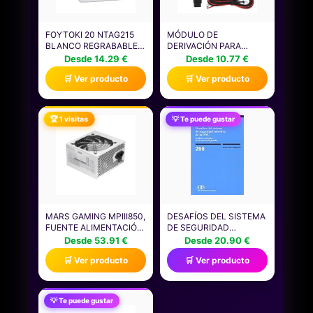
FOYTOKI 20 NTAG215
MÓDULO DE
BLANCO REGRABABLES
DERIVACIÓN PARA
PARA SMARTPHONE,
SISTEMAS DE ALARMA
Desde 14.29 €
Desde 10.77 €
COMPATIBLES
DE ARRANQUE REMOTO
🛒 Ver producto
🛒 Ver producto
SISTEMAS DE ACCESO
DISPOSITIVOS DE
INTELIGENTE Y
SEGURIDAD
AUTOMATIZACIÓN,
AUTOMOTRIZ
TARJETAS NFC
INMOVILIZADOR DE
🏆 1 visitas
💡 Te puede gustar
GRABABLES PARA
AUTOMÓVIL MÓDULO
CONTROL DE
DE DERIVACIÓN
SEGURIDAD Y
LIBERACIÓN DE LLAVE
LOGÍSTICA
DE CHIP
MARS GAMING MPIII850,
DESAFÍOS DEL SISTEMA
FUENTE ALIMENTACIÓN
DE SEGURIDAD
ATX 850W, 5 AÑOS DE
COLECTIVA DE LA ONU:
Desde 53.91 €
Desde 20.90 €
SEGURIDAD, 85%
ANÁLISIS SOCIOLÓGICO
🛒 Ver producto
🛒 Ver producto
EFICIENCIA, SISTEMA
DE LAS AMENAZAS
DIGITAL APFC,
GLOBALES: 557
VENTILADOR FDB
(MONOGRAFÍAS)
120MM AI-RPM,
💡 Te puede gustar
TECNOLOGÍAS DC-DC Y