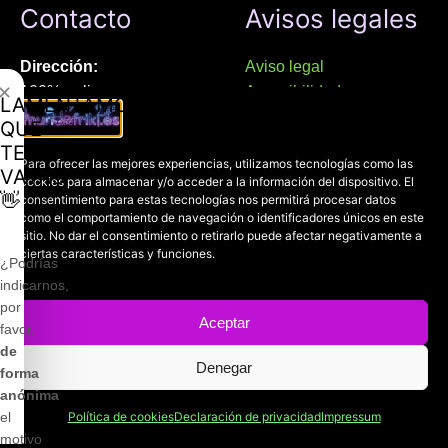
Contacto
Avisos legales
Dirección:
Aviso legal
✕
100% online
Accesibilidad
LAMENTAMOS
Manresa (08241), Barcelona
Devoluciones
QUE
Política de cookies
TE
Chat Whatsapp (solo texto):
Para ofrecer las mejores experiencias, utilizamos tecnologías como las
Política de privacidad
VAYAS
cookies para almacenar y/o acceder a la información del dispositivo. El
+34 689 800 662
👋
consentimiento para estas tecnologías nos permitirá procesar datos
como el comportamiento de navegación o identificadores únicos en este
Correo:
sitio. No dar el consentimiento o retirarlo puede afectar negativamente a
ciertas características y funciones.
contacto@mundofriki.es
¿Podrías
indicarnos,
por
Aceptar
favor,
de
Denegar
Copyright © 2022-2026
Mundofriki.es
| Diseñado por
Roger
forma
Casadejús Pérez
anónima
el
Política de cookies
Declaración de privacidad
Impressum
motivo