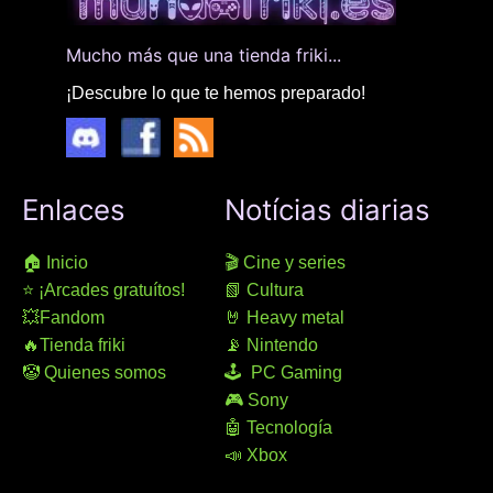
Mucho más que una tienda friki...
¡Descubre lo que te hemos preparado!
Enlaces
Notícias diarias
🏠 Inicio
🎬 Cine y series
⭐ ¡Arcades gratuítos!
📗 Cultura
💥Fandom
🤘 Heavy metal
🔥Tienda friki
📡 Nintendo
🤡 Quienes somos
🕹 PC Gaming
🎮 Sony
🤖 Tecnología
📣 Xbox