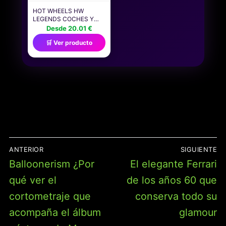
HOT WHEELS HW
LEGENDS COCHES Y
CAMIONES, CONJUNTO
Desde 20.01 €
DE SEIS VEHÍCULOS
🛒 Ver producto
METÁLICOS DE
JUGUETE A ESCALA
1:64 CON DISEÑO DE
PRIMERA CATEGORÍA Y
EMBALAJE
COLECCIONABLE (LOS
ESTILOS PUEDEN
VARIAR), JLB24
NAVEGACIÓN
ANTERIOR
SIGUIENTE
DE
Entrada
Entrada
Balloonerism ¿Por
El elegante Ferrari
ENTRADAS
anterior:
siguiente:
qué ver el
de los años 60 que
cortometraje que
conserva todo su
acompaña el álbum
glamour