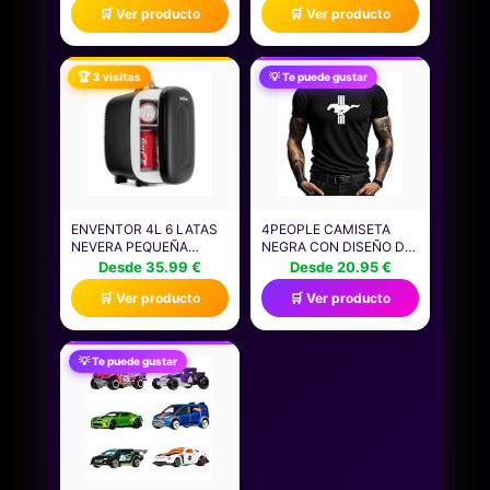
🛒 Ver producto
🛒 Ver producto
CC, REFRIGERACIÓN
DE ESTILO ROMANO
TERMOELÉCTRICA Y
CON DISEÑO VINTAGE,
CALEFACCIÓN, NEVERA
IDEAL PARA MOCHILAS,
PEQUEÑA PARA
LLAVES DE COCHE Y
🏆 3 visitas
💡 Te puede gustar
DORMITORIO, OFICINA,
DECORACIÓN
DORMITORIO, COCHE
COLGANTE.
(VERDE)
ENVENTOR 4L 6 LATAS
4PEOPLE CAMISETA
NEVERA PEQUEÑA
NEGRA CON DISEÑO DE
NEGRO, MINI
CABALLO SALVAJE -
Desde 35.99 €
Desde 20.95 €
FRIGORIFICO CON
ESTILO
🛒 Ver producto
🛒 Ver producto
ENFRIADOR Y
AUTOMOVILÍSTICO Y
CALENTADOR, NEVERA
CLÁSICO PARA
PORTATIL CON
AMANTES DE LOS
ALIMENTACIÓN
COCHES (FR/ES,
💡 Te puede gustar
12V/220V, MINI NEVERA
LETRAS, S, REGULAR,
PARA HABITACION,
REGULAR, NEGRO)
OFICINA, COCHE,
FRUTAS Y BEBIDAS