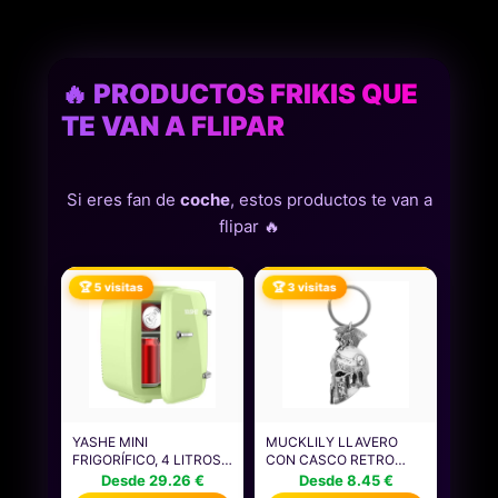
🔥 PRODUCTOS FRIKIS QUE
TE VAN A FLIPAR
Si eres fan de
coche
, estos productos te van a
flipar 🔥
🏆 5 visitas
🏆 3 visitas
YASHE MINI
MUCKLILY LLAVERO
FRIGORÍFICO, 4 LITROS,
CON CASCO RETRO
PARA COSMÉTICOS,
PARA HOMBRE,
Desde 29.26 €
Desde 8.45 €
BEBIDAS, 220 V CA/12 V
COLGANTE DE METAL