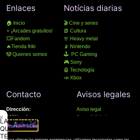
Enlaces
Notícias diarias
🏠 Inicio
🎬 Cine y series
⭐ ¡Arcades gratuítos!
📗 Cultura
💥Fandom
🤘 Heavy metal
🔥Tienda friki
📡 Nintendo
🤡 Quienes somos
🕹 PC Gaming
🎮 Sony
🤖 Tecnología
📣 Xbox
Contacto
Avisos legales
Dirección:
Aviso legal
✕
100% online
Accesibilidad
LAMENTAMOS
Manresa (08241), Barcelona
Devoluciones
QUE
Política de cookies
TE
Chat Whatsapp (solo texto):
Para ofrecer las mejores experiencias, utilizamos tecnologías como las