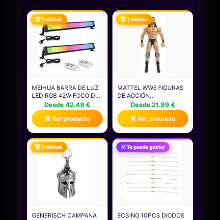
🏆 1 visitas
🏆 1 visitas
MEIHUA BARRA DE LUZ
MATTEL WWE FIGURAS
LED RGB 42W FOCO DE
DE ACCIÓN
COLOR EXTERIOR IP66
COLECCIONABLES DE
Desde 42.49 €
Desde 21.99 €
IMPERMEABLE LUCES
SUPERESTRELLAS DE
🛒 Ver producto
🛒 Ver producto
RGBW REGULABLE, 10
15,24CM CON 14
COLORES/30 MODOS/6
PUNTOS DE
BRILLO/6 VELOCIDADES
ARTICULACIÓN Y
CAMBIO DE COLOR
ASPECTO REALISTA
🏆 1 visitas
💡 Te puede gustar
PARA DJ BAR
(LOS ESTILOS PUEDEN
DISCOTECA JARDÍN
VARIAR), JGD36
HALLOWEEN
GENERISCH CAMPANA
ECSING 10PCS DIODOS