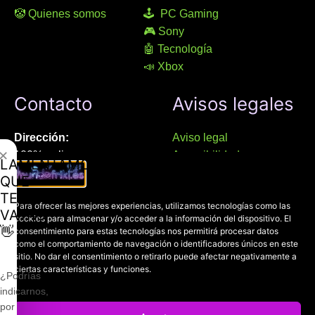
🤡 Quienes somos
🕹 PC Gaming
🎮 Sony
🤖 Tecnología
📣 Xbox
Contacto
Avisos legales
Dirección:
Aviso legal
✕
100% online
Accesibilidad
LAMENTAMOS
Manresa (08241), Barcelona
Devoluciones
QUE
Política de cookies
TE
Chat Whatsapp (solo texto):
Para ofrecer las mejores experiencias, utilizamos tecnologías como las
Política de privacidad
VAYAS
cookies para almacenar y/o acceder a la información del dispositivo. El
+34 689 800 662
👋
consentimiento para estas tecnologías nos permitirá procesar datos
como el comportamiento de navegación o identificadores únicos en este
Correo:
sitio. No dar el consentimiento o retirarlo puede afectar negativamente a
ciertas características y funciones.
contacto@mundofriki.es
¿Podrías
indicarnos,
por