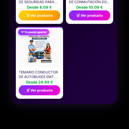
DE SEGURIDAD PARA
DE CONMUTACIÓN DO-
MOTOCICLISTA, HECHA
34 80V 130MA
Desde 8.09 €
Desde 10.09 €
DE METAL SÓLIDO Y
COMPATIBLE CON
🛒 Ver producto
🛒 Ver producto
COMPACTO, COLGANTE
ROHM 1SS133
DE SEGURIDAD
SEMICONDUCTORES DE
GREMLIN, PARA
ALTA VELOCIDAD PARA
PROTECCIÓN DEL
CIRCUITOS DE
💡 Te puede gustar
CONDUCTOR, VIAJES,
CONMUTACIÓN
LLAVERO, TERCIOPELO
SEÑALES
TEMARIO CONDUCTOR
DE AUTOBUSES EMT
MADRID 2026:
Desde 24.99 €
PREGUNTAS TIPO
🛒 Ver producto
EXAMEN, NORMAS DE
TRÁFICO, SEÑALES DE
CIRCULACIÓN,
CONDUCCIÓN URBANA,
GUÍA DE REFERENCIA
RÁPIDA Y HOJAS DE
REPASO.