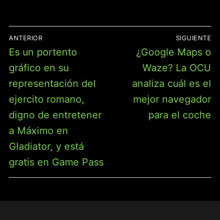
NAVEGACIÓN
ANTERIOR
SIGUIENTE
DE
Entrada
Entrada
Es un portento
¿Google Maps o
ENTRADAS
anterior:
siguiente:
gráfico en su
Waze? La OCU
representación del
analiza cuál es el
ejercito romano,
mejor navegador
digno de entretener
para el coche
a Máximo en
Gladiator, y está
gratis en Game Pass