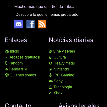
Mucho más que una tienda friki...
¡Descubre lo que te hemos preparado!
Enlaces
Notícias diarias
🏠 Inicio
🎬 Cine y series
⭐ ¡Arcades gratuítos!
📗 Cultura
💥Fandom
🤘 Heavy metal
🔥Tienda friki
📡 Nintendo
🤡 Quienes somos
🕹 PC Gaming
🎮 Sony
🤖 Tecnología
📣 Xbox
Contacto
Avisos legales