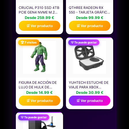
CRUCIAL P310 SSD 4TB
QTHREE RADEON RX
PCIE GEN4 NVME M.2
550 - TARJETA GRÁFICA
2280, DISCO INTERNO,
GDDR5 DE 4 GB, 128
Desde 259.99 €
Desde 99.99 €
HASTA 7.100 MB/S,
BITS, TARJETA DE VIDEO
🛒 Ver producto
🛒 Ver producto
COMPATIBLE CON
DE PC PARA JUEGOS,
ORDENADOR PORTÁTIL
GPU ITX, PCI EXPRESS
Y DE SOBREMESA &
3.0 X8, DIRECTX 12,
CONSOLAS DE JUEGOS
DISPLAYPORT, HDMI,
🏆 7 visitas
💡 Te puede gustar
PORTÁTILES -
DVI-D
CT4000P310SSD801
FIGURA DE ACCIÓN DE
YUHTECH ESTUCHE DE
LUJO DE HULK DE
VIAJE PARA XBOX
MARVEL AVENGERS
SERIES S CONSOLA,
Desde 14.99 €
Desde 30.99 €
TITAN HERO SERIES
BOLSA DE
🛒 Ver producto
🛒 Ver producto
BLAST GEAR, JUGUETE
ALMACENAMIENTO
DE SUPERHÉROE PARA
PARA XBOX SERIES S
EL JUEGO DE ROL DE 30
CONSOLA,
CM, NIÑOS DE 4 AÑOS O
CONTROLADOR Y
💡 Te puede gustar
MÁS
ACCESORIOS PARA
JUEGOS