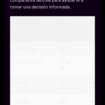
comparativa sencilla para ayudarte a
tomar una decisión informada.
Característica
Xbox
Xbox
Series S
Series
X
Resolución
1440p
4K
Almacenamiento
512 GB
1 TB
SSD
SSD
Precio
Más
Más
económico
costoso
Tamaño
Más
Más