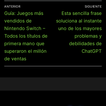
NAVEGACIÓN
ANTERIOR
SIGUIENTE
DE
Entrada
Entrada
Guía: Juegos más
Esta sencilla frase
ENTRADAS
anterior:
siguiente:
vendidos de
soluciona al instante
Nintendo Switch –
uno de los mayores
Todos los títulos de
problemas y
primera mano que
debilidades de
superaron el millón
ChatGPT
de ventas