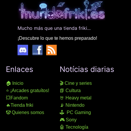
Mucho más que una tienda friki...
¡Descubre lo que te hemos preparado!
Enlaces
Notícias diarias
🏠 Inicio
🎬 Cine y series
⭐ ¡Arcades gratuítos!
📗 Cultura
💥Fandom
🤘 Heavy metal
🔥Tienda friki
📡 Nintendo
🤡 Quienes somos
🕹 PC Gaming
🎮 Sony
🤖 Tecnología