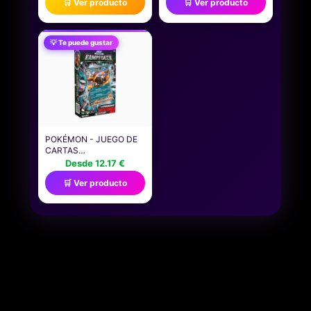
🛒 Ver producto
🛒 Ver producto
SUFICIENTE, DI ADIÓS A
MEGA-LUCARIO-EX (1
LAS FUNDIAS, LA
BARAJA DE 60 CARTAS
BILLETERA QUEDA
INMEDIATAMENTE
COMPLETAMENTE
JUGABLE CON MEGA-
💡 Te puede gustar
PROTEGIDA, TARJETA
LUCARIO-EX)
DE DEBITO,
PROTECCIÓN
PASAPORTE
POKÉMON - JUEGO DE
CARTAS
COLECCIONABLES:
Desde 12.17 €
BARAJA DE COMBATE
🛒 Ver producto
HUNDEMON-EX
(BARAJA
INMEDIATAMENTE
JUGABLE CON 60
CARTAS)