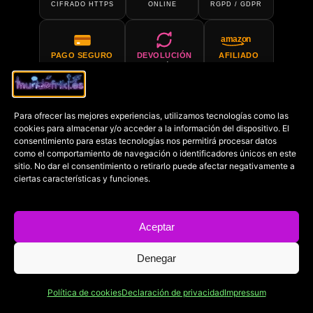
CIFRADO HTTPS
ONLINE
RGPD / GDPR
amazon
PAGO SEGURO
DEVOLUCIÓN
AFILIADO
PCI COMPLIANT
30 DÍAS
AMAZON
Para ofrecer las mejores experiencias, utilizamos tecnologías como las
SOPORTE 24H
COMPRA EN
cookies para almacenar y/o acceder a la información del dispositivo. El
SIEMPRE DISPONIBLE
AMAZON
consentimiento para estas tecnologías nos permitirá procesar datos
como el comportamiento de navegación o identificadores únicos en este
sitio. No dar el consentimiento o retirarlo puede afectar negativamente a
€
ciertas características y funciones.
PRECIO MÍN.
GARANTIZADO
Aceptar
Denegar
Copyright © 2022-2026
Mundofriki.es
| Diseñado por
Roger
Casadejús Pérez
Política de cookies
Declaración de privacidad
Impressum