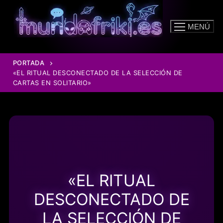
Ir
al
MENÚ
contenido
PORTADA
«EL RITUAL DESCONECTADO DE LA SELECCIÓN DE
CARTAS EN SOLITARIO»
«EL RITUAL
DESCONECTADO DE
LA SELECCIÓN DE