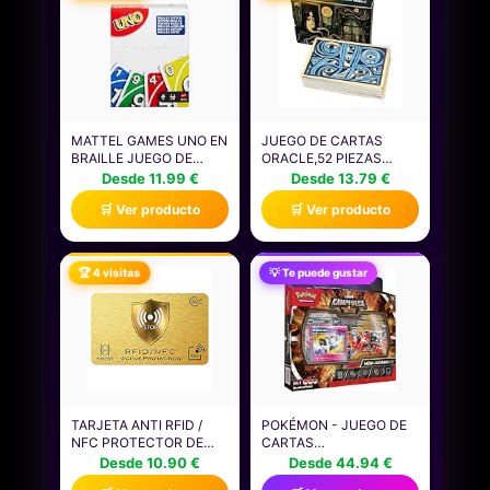
MATTEL GAMES UNO EN
JUEGO DE CARTAS
BRAILLE JUEGO DE
ORACLE,52 PIEZAS
CARTAS CON BARAJA
ADIVINACIÓN INTUICIÓN
Desde 11.99 €
Desde 13.79 €
DISEÑADA
DECK ORACLE SET |
🛒 Ver producto
🛒 Ver producto
ESPECIALMENTE PARA
JUGUETE ADIVINATORIO
PERSONAS CIEGAS Y
PARA CUMPLEAÑOS
CON BAJA VISIÓN, APTO
LECTURA ORACIÓN
PARA NIÑOS Y NIÑAS, Y
MEDITACIÓN DIARIO
🏆 4 visitas
💡 Te puede gustar
PARA NOCHES DE
PERSONAL HOMBRES
JUEGOS EN FAMILIA Y
MUJERES
FIESTAS, JMK87
TARJETA ANTI RFID /
POKÉMON - JUEGO DE
NFC PROTECTOR DE
CARTAS
TARJETAS DE CRÉDITO
COLECCIONABLES:
Desde 10.90 €
Desde 44.94 €
SIN CONTACTO, 1 ES
MAZO DE BATALLA LIGA