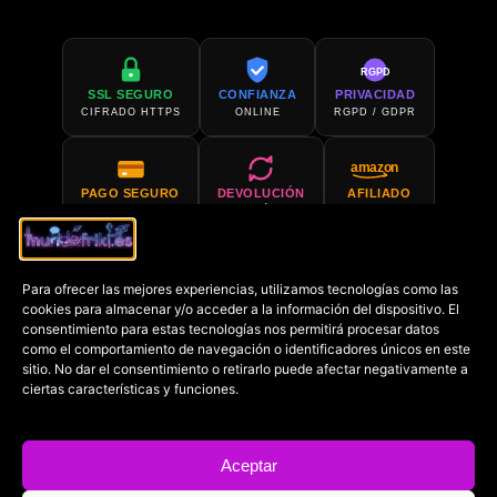
RGPD
SSL SEGURO
CONFIANZA
PRIVACIDAD
CIFRADO HTTPS
ONLINE
RGPD / GDPR
amazon
PAGO SEGURO
DEVOLUCIÓN
AFILIADO
PCI COMPLIANT
30 DÍAS
AMAZON
Para ofrecer las mejores experiencias, utilizamos tecnologías como las
SOPORTE 24H
COMPRA EN
cookies para almacenar y/o acceder a la información del dispositivo. El
SIEMPRE DISPONIBLE
AMAZON
consentimiento para estas tecnologías nos permitirá procesar datos
como el comportamiento de navegación o identificadores únicos en este
sitio. No dar el consentimiento o retirarlo puede afectar negativamente a
€
ciertas características y funciones.
PRECIO MÍN.
GARANTIZADO
Aceptar