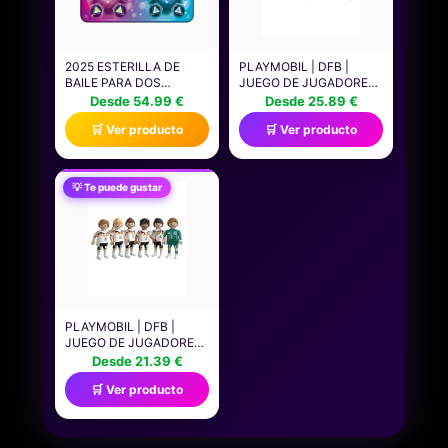
2025 ESTERILLA DE
PLAYMOBIL | DFB |
BAILE PARA DOS
JUEGO DE JUGADORES
USUARIOS, ALFOMBRA
1 | FIGURAS DE FÚTBOL
Desde 54.99 €
Desde 25.89 €
ELECTRÓNICA DE BAILE
| JUEGO DE FÚTBOL |
🛒 Ver producto
🛒 Ver producto
(MODO DE UN JUGADOR
210449
Y MODO DE DOS
JUGADORES), JUEGO DE
BAILE CON CAJA DE
💡 Te puede gustar
BATERÍA LED, REGALOS
DE CUMPLEAÑOS PARA
NIÑOS Y NIÑAS
PLAYMOBIL | DFB |
JUEGO DE JUGADORES
2 | FIGURAS DE FÚTBOL
Desde 21.39 €
| JUEGO DE FÚTBOL |
🛒 Ver producto
210450