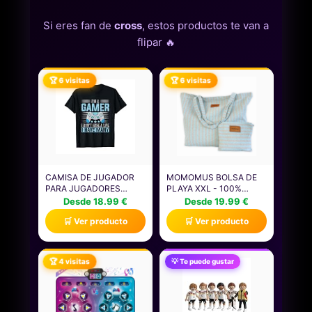
Si eres fan de
cross
, estos productos te van a
flipar 🔥
🏆 6 visitas
🏆 6 visitas
CAMISA DE JUGADOR
MOMOMUS BOLSA DE
PARA JUGADORES
PLAYA XXL - 100%
NIÑOS HOMBRES
ALGODÓN RECICLADO,
Desde 18.99 €
Desde 19.99 €
VIDEOJUEGOS JUEGOS
CON CARTERA DE
🛒 Ver producto
🛒 Ver producto
CAMISETA
MANO A JUEGO Y
PLEGABLE - BOLSO DE
PLAYA PARA MUJER
GRANDE Y FAMILIAR
🏆 4 visitas
💡 Te puede gustar
PARA VERANO Y
PISCINA - 60X40 CM,
TURQUESA