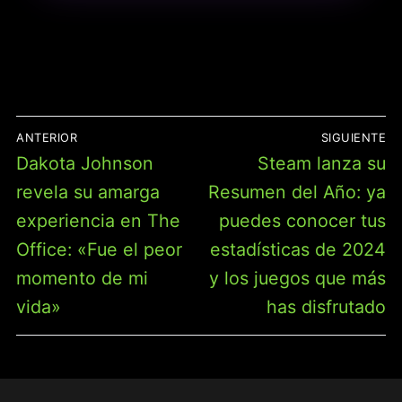
NAVEGACIÓN
ANTERIOR
SIGUIENTE
DE
Entrada
Entrada
Dakota Johnson
Steam lanza su
ENTRADAS
anterior:
siguiente:
revela su amarga
Resumen del Año: ya
experiencia en The
puedes conocer tus
Office: «Fue el peor
estadísticas de 2024
momento de mi
y los juegos que más
vida»
has disfrutado