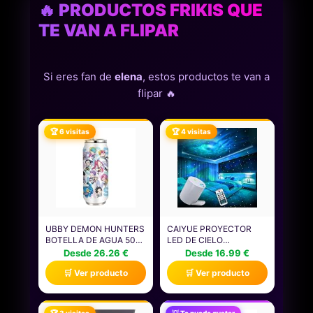
🔥 PRODUCTOS FRIKIS QUE
TE VAN A FLIPAR
Si eres fan de
elena
, estos productos te van a
flipar 🔥
🏆 6 visitas
🏆 4 visitas
UBBY DEMON HUNTERS
CAIYUE PROYECTOR
BOTELLA DE AGUA 500
LED DE CIELO
ML A PRUEBA DE FUGAS
ESTRELLADO,
Desde 26.26 €
Desde 16.99 €
CON PAJITA, VASO CON
PROYECTOR DE
🛒 Ver producto
🛒 Ver producto
TAPA DE SILICONA,
GALAXIAS, PROYECTOR
BOTELLA DE ACERO
DE LUZ NOCTURNA,
INOXIDABLE PARA
VELOCIDAD Y BRILLO
TRABAJO, VIAJES,
AJUSTABLES, PARA
🏆 3 visitas
💡 Te puede gustar