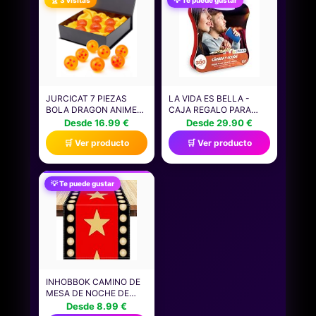
ACTIVIDADES AL AIRE
ADULTOS, DORMITORIO,
LIBRE, ESCUELA
CINE EN CASA,
(BLANCO)
DECORACIÓN DE
HABITACIONES.
JURCICAT 7 PIEZAS
LA VIDA ES BELLA -
BOLA DRAGON ANIME
CAJA REGALO PARA
DECORACIÓN 4.3CM
HOMBRES - CÁMARA Y
Desde 16.99 €
Desde 29.90 €
DRAGÓN CRYSTAL
ACCIÓN - CAJA REGALO
🛒 Ver producto
🛒 Ver producto
BOLAS CON CAJA DE
PARA HOMBRES - 2
REGALO PARA
ENTRADAS DE CINE
COLECCIONISTA
CON MENÚ Y BEBIDAS
COSPLAY FIESTA DÍA DE
PARA 2 PERSONAS
💡 Te puede gustar
LOS NIÑOS
CUMPLEAÑOS
HALLOWEEN NAVIDAD (1
A 7 ESTRELLAS)
INHOBBOK CAMINO DE
MESA DE NOCHE DE
PELÍCULA DE LINO
Desde 8.99 €
ROJO CON TEMA DE