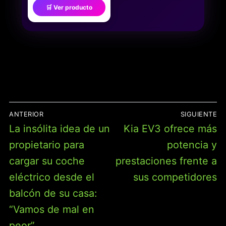
🛒 Ver producto
PELÍCULA Y DISEÑO DE
ESTRELLA DORADA,
DECORACIÓN DE
ALFOMBRA ROJA PARA
NOCHE DE CINE, FIESTA
DE CUMPLEAÑOS,
NAVIDAD 33X183CM
NAVEGACIÓN
ANTERIOR
SIGUIENTE
DE
Entrada
Entrada
La insólita idea de un
Kia EV3 ofrece más
ENTRADAS
anterior:
siguiente:
propietario para
potencia y
cargar su coche
prestaciones frente a
eléctrico desde el
sus competidores
balcón de su casa:
“Vamos de mal en
peor”