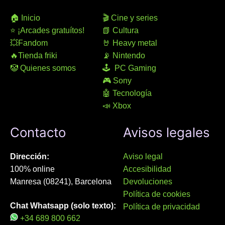
🏠 Inicio
🎬 Cine y series
⭐ ¡Arcades gratuítos!
📗 Cultura
💥Fandom
🤘 Heavy metal
🔥Tienda friki
📡 Nintendo
🤡 Quienes somos
🕹 PC Gaming
🎮 Sony
🤖 Tecnología
📣 Xbox
Contacto
Avisos legales
Dirección:
Aviso legal
100% online
Accesibilidad
Manresa (08241), Barcelona
Devoluciones
Política de cookies
Chat Whatsapp (solo texto):
Política de privacidad
+34 689 800 662