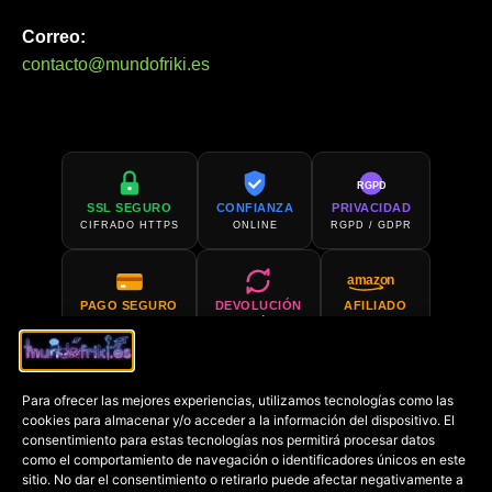
Correo:
contacto@mundofriki.es
RGPD
SSL SEGURO
CONFIANZA
PRIVACIDAD
CIFRADO HTTPS
ONLINE
RGPD / GDPR
amazon
PAGO SEGURO
DEVOLUCIÓN
AFILIADO
PCI COMPLIANT
30 DÍAS
AMAZON
Para ofrecer las mejores experiencias, utilizamos tecnologías como las
SOPORTE 24H
COMPRA EN
cookies para almacenar y/o acceder a la información del dispositivo. El
SIEMPRE DISPONIBLE
AMAZON
consentimiento para estas tecnologías nos permitirá procesar datos
como el comportamiento de navegación o identificadores únicos en este
sitio. No dar el consentimiento o retirarlo puede afectar negativamente a
€