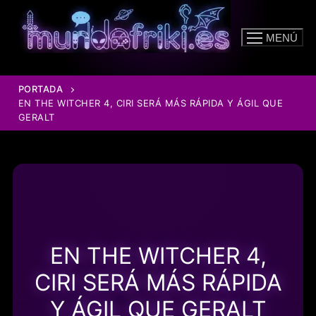
Ir
al
MENÚ
contenido
PORTADA
EN THE WITCHER 4, CIRI SERÁ MÁS RÁPIDA Y ÁGIL QUE
GERALT
EN THE WITCHER 4,
CIRI SERÁ MÁS RÁPIDA
Y ÁGIL QUE GERALT