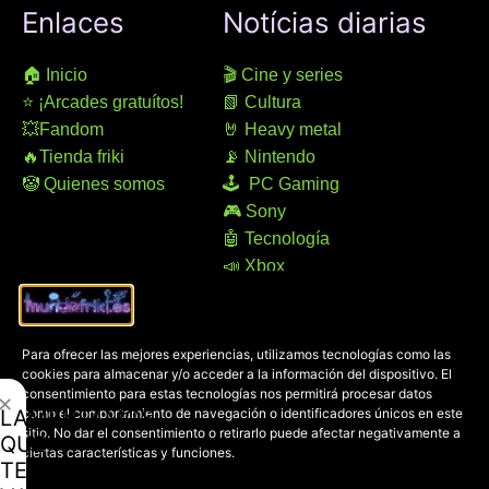
Enlaces
Notícias diarias
🏠 Inicio
🎬 Cine y series
⭐ ¡Arcades gratuítos!
📗 Cultura
💥Fandom
🤘 Heavy metal
🔥Tienda friki
📡 Nintendo
🤡 Quienes somos
🕹 PC Gaming
🎮 Sony
🤖 Tecnología
📣 Xbox
Contacto
Avisos legales
Para ofrecer las mejores experiencias, utilizamos tecnologías como las
cookies para almacenar y/o acceder a la información del dispositivo. El
Dirección:
Aviso legal
consentimiento para estas tecnologías nos permitirá procesar datos
✕
100% online
Accesibilidad
LAMENTAMOS
como el comportamiento de navegación o identificadores únicos en este
Manresa (08241), Barcelona
Devoluciones
sitio. No dar el consentimiento o retirarlo puede afectar negativamente a
QUE
ciertas características y funciones.
Política de cookies
TE
Chat Whatsapp (solo texto):
Política de privacidad