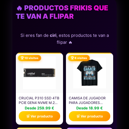
🔥 PRODUCTOS FRIKIS QUE
TE VAN A FLIPAR
Si eres fan de
ciri
, estos productos te van a
flipar 🔥
🏆 10 visitas
🏆 6 visitas
CRUCIAL P310 SSD 4TB
CAMISA DE JUGADOR
PCIE GEN4 NVME M.2
PARA JUGADORES
2280, DISCO INTERNO,
NIÑOS HOMBRES
Desde 259.99 €
Desde 18.99 €
HASTA 7.100 MB/S,
VIDEOJUEGOS JUEGOS
🛒 Ver producto
🛒 Ver producto
COMPATIBLE CON
CAMISETA
ORDENADOR PORTÁTIL
Y DE SOBREMESA &