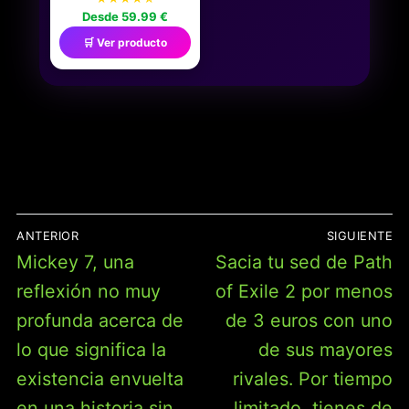
DECK-BUILDING CON
Desde 59.99 €
NUEVAS MECÁNICAS Y
CONTENIDO
🛒 Ver producto
PROMOCIONAL | 2-4
JUGADORES | 60
MINUTOS
NAVEGACIÓN
ANTERIOR
SIGUIENTE
DE
Entrada
Entrada
Mickey 7, una
Sacia tu sed de Path
ENTRADAS
anterior:
siguiente:
reflexión no muy
of Exile 2 por menos
profunda acerca de
de 3 euros con uno
lo que significa la
de sus mayores
existencia envuelta
rivales. Por tiempo
en una historia sin
limitado, tienes de