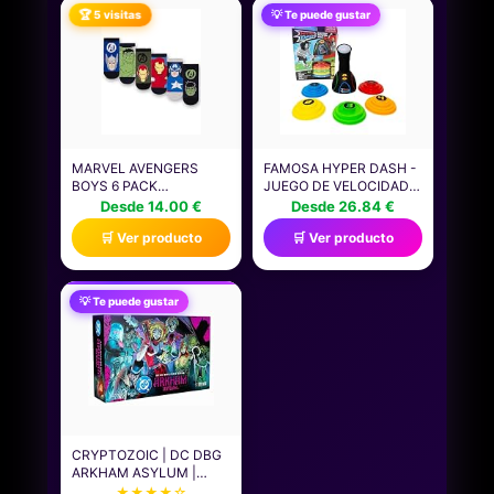
CONSOLAS DE JUEGOS
🏆 5 visitas
💡 Te puede gustar
PORTÁTILES -
CT4000P310SSD801
MARVEL AVENGERS
FAMOSA HYPER DASH -
BOYS 6 PACK
JUEGO DE VELOCIDAD Y
CALCETINES |
AGILIDAD DE 1 A 10
Desde 14.00 €
Desde 26.84 €
CALCETINES DE
JUGADORES, INCLUYE 3
🛒 Ver producto
🛒 Ver producto
PERSONAJES
MODALIDADES,
ATLÉTICOS
SEÑALES DE COLORES Y
MULTICOLORES DE
RUTAS
SUPERHÉROES PARA
PERSONALIZABLES,
💡 Te puede gustar
NIÑOS | HULK CAPITÁN
PARA USO INTERIOR Y
AMÉRICA IRON MAN
EXTERIOR, (HYP01000)
THOR CALZADO
GRÁFICO | CÓMODO
JUEGO PARA NIÑOS
CRYPTOZOIC | DC DBG
ARKHAM ASYLUM |
JUEGO DE CARTAS
★★★★☆