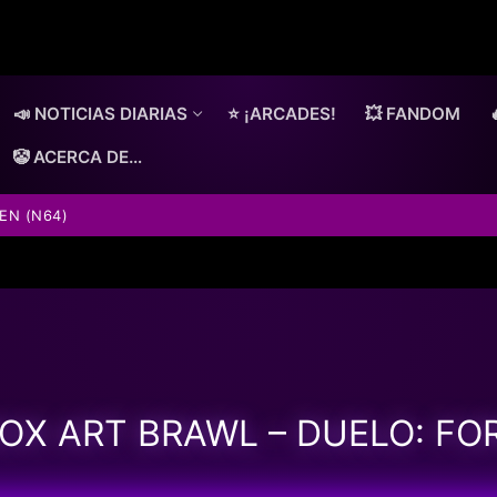
📣 NOTICIAS DIARIAS
⭐ ¡ARCADES!
💥 FANDOM
🤡 ACERCA DE…
EN (N64)
OX ART BRAWL – DUELO: FO