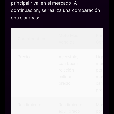
principal rival en el mercado. A
continuación, se realiza una comparación
entre ambas:
Moto Más
Principal
Característica
Vendida
Competi
Precio
Accesible,
Ligerame
con buena
más cara
relación
pero ofr
calidad-
más
precio
caracterí
premium
Rendimiento
Rendimiento
Mayor
equilibrado
potencia