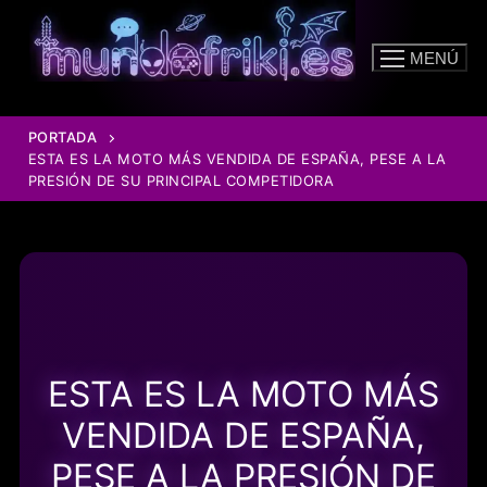
Ir
al
MENÚ
contenido
PORTADA
ESTA ES LA MOTO MÁS VENDIDA DE ESPAÑA, PESE A LA
PRESIÓN DE SU PRINCIPAL COMPETIDORA
ESTA ES LA MOTO MÁS
VENDIDA DE ESPAÑA,
PESE A LA PRESIÓN DE