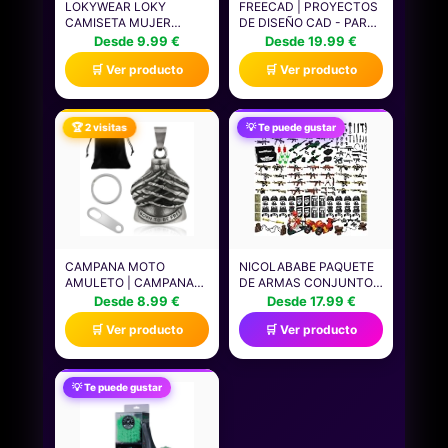
LOKYWEAR LOKY
FREECAD | PROYECTOS
CAMISETA MUJER
DE DISEÑO CAD - PARTE
ESPAÑA 2026, MUNDIAL
2: INSTRUCCIONES
Desde 9.99 €
Desde 19.99 €
DE FÚTBOL, DISEÑO
PASO A PASO PARA
🛒 Ver producto
🛒 Ver producto
CON BANDERA
DISEÑAR MODELOS CAD
ESPAÑOLA (FR/ES,
COMPLEJOS (FREECAD |
LETRAS, M, REGULAR,
CAD 2D/3D PARA
REGULAR, ROJO)
PRINCIPIANTES Y
🏆 2 visitas
💡 Te puede gustar
USUARIOS AVANZADOS)
CAMPANA MOTO
NICOLABABE PAQUETE
AMULETO | CAMPANA
DE ARMAS CONJUNTO
GUARDIAN MOTO,
DE ARMAS MILITARES
Desde 8.99 €
Desde 17.99 €
MANO DE ESQUELETO
INCLUIR CASCOS,
🛒 Ver producto
🛒 Ver producto
"BORN TO BE FREE"
CHALECO ANTIBALAS,
DISEÑO, CAMPANA
MANTO Y
PROTECTORA PARA
MOTOCICLETAS
MOTOCICLISTAS,
COMPATIBLE CON
💡 Te puede gustar
ACCESORIO DE MOTO
MINIFIGURAS DE TODAS
DE BUENA SUERTE Y
LAS MARCAS
LIBERTAD
PRINCIPALES (ARMAS
SWAT)