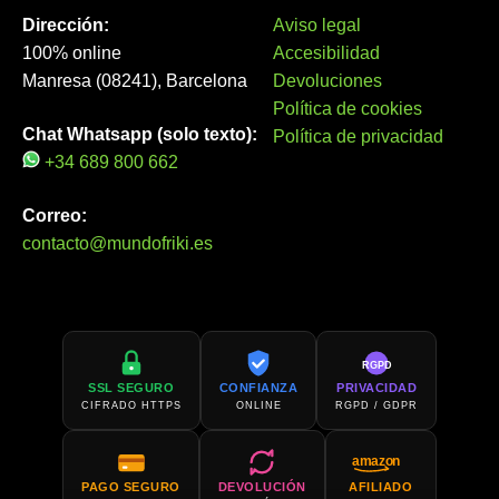
Dirección:
Aviso legal
100% online
Accesibilidad
Manresa (08241), Barcelona
Devoluciones
Política de cookies
Chat Whatsapp (solo texto):
Política de privacidad
+34 689 800 662
Correo:
contacto@mundofriki.es
RGPD
SSL SEGURO
CONFIANZA
PRIVACIDAD
CIFRADO HTTPS
ONLINE
RGPD / GDPR
amazon
PAGO SEGURO
DEVOLUCIÓN
AFILIADO