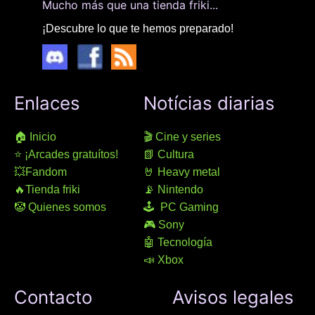
Mucho más que una tienda friki...
¡Descubre lo que te hemos preparado!
Enlaces
Notícias diarias
🏠 Inicio
🎬 Cine y series
⭐ ¡Arcades gratuítos!
📗 Cultura
💥Fandom
🤘 Heavy metal
🔥Tienda friki
📡 Nintendo
🤡 Quienes somos
🕹 PC Gaming
🎮 Sony
🤖 Tecnología
📣 Xbox
Contacto
Avisos legales