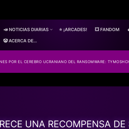
📣 NOTICIAS DIARIAS
⭐ ¡ARCADES!
💥 FANDOM
🤡 ACERCA DE…
ONES POR EL CEREBRO UCRANIANO DEL RANSOMWARE: TYMOSHCH
RECE UNA RECOMPENSA DE $