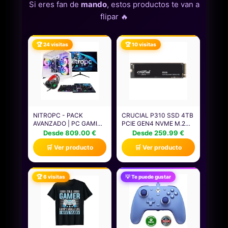
Si eres fan de
mando
, estos productos te van a
flipar 🔥
🏆 24 visitas
🏆 10 visitas
NITROPC - PACK
CRUCIAL P310 SSD 4TB
AVANZADO | PC GAMING
PCIE GEN4 NVME M.2
COMPLETO (AMD
2280, DISCO INTERNO,
Desde 809.00 €
Desde 259.99 €
RYZEN 5 3400G 4/8, RX
HASTA 7.100 MB/S,
🛒 Ver producto
🛒 Ver producto
VEGA 11, RAM 16GB, 480
COMPATIBLE CON
GB SSD, WINDOWS 11
ORDENADOR PORTÁTIL
PRO| WIFI, MONITOR 24",
Y DE SOBREMESA &
TECLADO, RATÓN,
CONSOLAS DE JUEGOS
🏆 6 visitas
💡 Te puede gustar
AURICULARES)
PORTÁTILES -
ORDENADOR
CT4000P310SSD801
SOBREMESA (BLANCO)