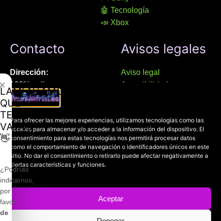
🤖 Tecnología
📣 Xbox
Contacto
Avisos legales
Dirección:
Aviso legal
✕
100% online
Accesibilidad
LAMENTAMOS
Manresa (08241), Barcelona
Devoluciones
QUE
Política de cookies
TE
Chat Whatsapp (solo texto):
Para ofrecer las mejores experiencias, utilizamos tecnologías como las
Política de privacidad
VAYAS
cookies para almacenar y/o acceder a la información del dispositivo. El
+34 689 800 662
👋
consentimiento para estas tecnologías nos permitirá procesar datos
como el comportamiento de navegación o identificadores únicos en este
sitio. No dar el consentimiento o retirarlo puede afectar negativamente a
Correo:
ciertas características y funciones.
contacto@mundofriki.es
¿Podrías
indicarnos,
por
Aceptar
favor,
de
Denegar
Copyright © 2022-2026
Mundofriki.es
| Diseñado por
Roger