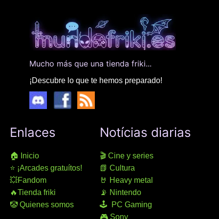
Mucho más que una tienda friki...
¡Descubre lo que te hemos preparado!
Enlaces
Notícias diarias
🏠 Inicio
🎬 Cine y series
⭐ ¡Arcades gratuítos!
📗 Cultura
💥Fandom
🤘 Heavy metal
🔥Tienda friki
📡 Nintendo
🤡 Quienes somos
🕹 PC Gaming
🎮 Sony