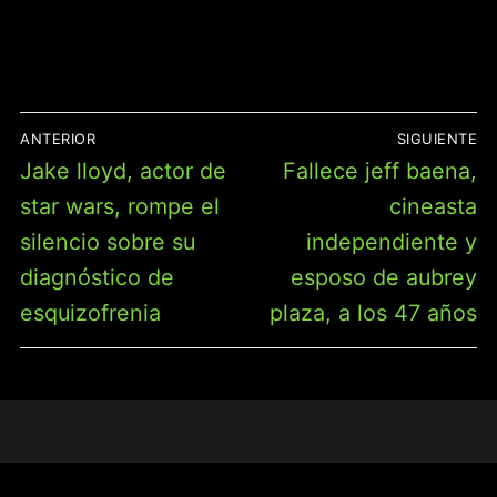
ERGONÓMICO PARA PC
MAC PS5 XBOX ONE
GAMER
NAVEGACIÓN
ANTERIOR
SIGUIENTE
DE
Entrada
Entrada
Jake lloyd, actor de
Fallece jeff baena,
ENTRADAS
anterior:
siguiente:
star wars, rompe el
cineasta
silencio sobre su
independiente y
diagnóstico de
esposo de aubrey
esquizofrenia
plaza, a los 47 años