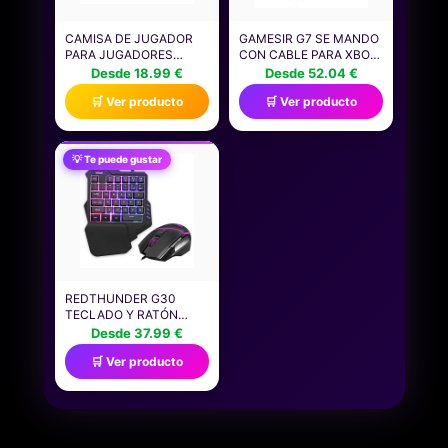
CAMISA DE JUGADOR
GAMESIR G7 SE MANDO
PARA JUGADORES
CON CABLE PARA XBOX
NIÑOS HOMBRES
SERIES X|S, XBOX ONE &
Desde 18.99 €
Desde 52.04 €
VIDEOJUEGOS JUEGOS
WINDOWS 10/11, PLUG
🛒 Ver producto
🛒 Ver producto
CAMISETA
AND PLAY GAMEPAD
PARA JUEGOS CON
JOYSTICKS DE EFECTO
HALL, CONECTOR DE
💡 Te puede gustar
AUDIO DE 3,5 MM
(AZUL)
REDTHUNDER G30
TECLADO Y RATÓN
MECÁNICOS RGB PARA
Desde 37.99 €
JUEGOS CON UNA SOLA
🛒 Ver producto
MANO, 2 TECLAS
MACRO INCORPORADAS
+ 7 TECLAS
PROGRAMABLES, 35
TECLAS ANTI-
GHOSTING,