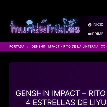
Ir
al
contenido
🏠 INICIO
🚛 PRIME
PORTADA
GENSHIN IMPACT – RITO DE LA LINTERNA. CO
GENSHIN IMPACT – RITO
4 ESTRELLAS DE LIYU