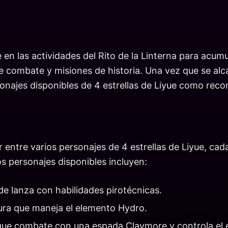
en las actividades del Rito de la Linterna para acum
 combate y misiones de historia. Una vez que se alca
onajes disponibles de 4 estrellas de Liyue como rec
r entre varios personajes de 4 estrellas de Liyue, c
s personajes disponibles incluyen:
de lanza con habilidades pirotécnicas.
ura que maneja el elemento Hydro.
 que combate con una espada Claymore y controla el 