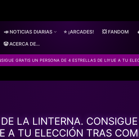
📣 NOTICIAS DIARIAS
⭐ ¡ARCADES!
💥 FANDOM
🤡 ACERCA DE…
NSIGUE GRATIS UN PERSONA DE 4 ESTRELLAS DE LIYUE A TU ELE
 DE LA LINTERNA. CONSIGU
E A TU ELECCIÓN TRAS COM