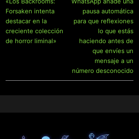
Entrada
Entrada
«Los Backrooms:
WhatsApp añade una
ENTRADAS
anterior:
siguiente:
Forsaken intenta
pausa automática
destacar en la
para que reflexiones
creciente colección
lo que estás
de horror liminal»
haciendo antes de
que envíes un
mensaje a un
número desconocido