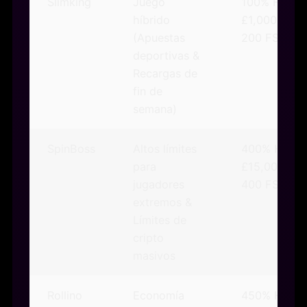
Slimking
Juego
100% Hasta
híbrido
£1,000 +
(Apuestas
200 FS
deportivas &
Recargas de
fin de
semana)
SpinBoss
Altos límites
400% Hasta
para
£15,000 +
jugadores
400 FS
extremos &
Límites de
cripto
masivos
Rollino
Economía
450% Hasta