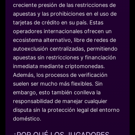
creciente presión de las restricciones de
apuestas y las prohibiciones en el uso de
tarjetas de crédito en su país. Estas
operadores internacionales ofrecen un
ecosistema alternativo, libre de redes de
autoexclusión centralizadas, permitiendo
apuestas sin restricciones y financiación
inmediata mediante criptomonedas.
Además, los procesos de verificación
suelen ser mucho más flexibles. Sin
embargo, esto también conlleva la
responsabilidad de manejar cualquier
disputa sin la protección legal del entorno
doméstico.
¿POR QUÉ LOS JUGADORES