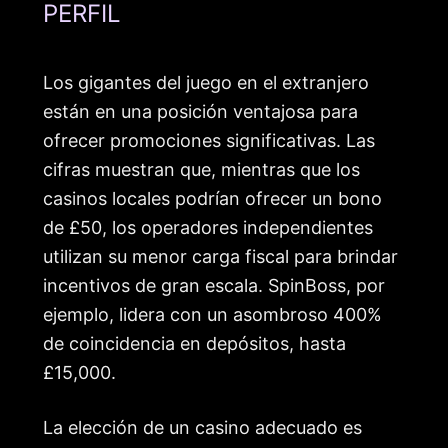
PERFIL
Los gigantes del juego en el extranjero
están en una posición ventajosa para
ofrecer promociones significativas. Las
cifras muestran que, mientras que los
casinos locales podrían ofrecer un bono
de £50, los operadores independientes
utilizan su menor carga fiscal para brindar
incentivos de gran escala. SpinBoss, por
ejemplo, lidera con un asombroso 400%
de coincidencia en depósitos, hasta
£15,000.
La elección de un casino adecuado es