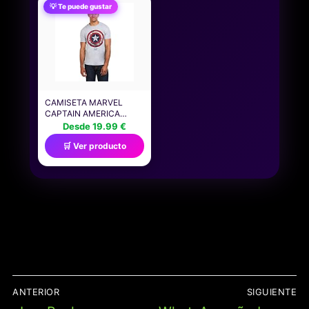
💡 Te puede gustar
LIME SQUEEZE, 32.5 EU
CAMISETA MARVEL
CAPTAIN AMERICA
COMIC SHIELD PARA
Desde 19.99 €
HOMBRE, COLOR GRIS
🛒 Ver producto
DEPORTIVO, TALLA L,
REINO UNIDO
NAVEGACIÓN
ANTERIOR
SIGUIENTE
DE