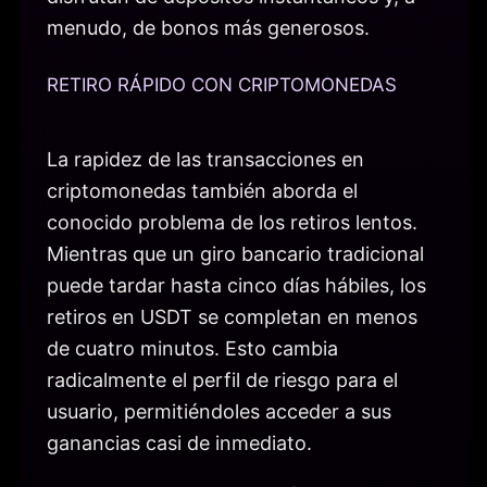
menudo, de bonos más generosos.
RETIRO RÁPIDO CON CRIPTOMONEDAS
La rapidez de las transacciones en
criptomonedas también aborda el
conocido problema de los retiros lentos.
Mientras que un giro bancario tradicional
puede tardar hasta cinco días hábiles, los
retiros en USDT se completan en menos
de cuatro minutos. Esto cambia
radicalmente el perfil de riesgo para el
usuario, permitiéndoles acceder a sus
ganancias casi de inmediato.