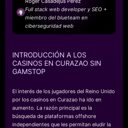
Roger Casadejús Pérez
Full stack web developer y SEO +
miembro del blueteam en
ciberseguridad web
INTRODUCCIÓN A LOS
CASINOS EN CURAZAO SIN
GAMSTOP
El interés de los jugadores del Reino Unido
por los casinos en Curazao ha ido en
aumento. La razón principal es la
búsqueda de plataformas offshore
independientes que les permitan eludir la