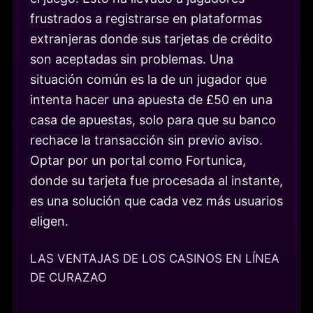
frustrados a registrarse en plataformas
extranjeras donde sus tarjetas de crédito
son aceptadas sin problemas. Una
situación común es la de un jugador que
intenta hacer una apuesta de £50 en una
casa de apuestas, solo para que su banco
rechace la transacción sin previo aviso.
Optar por un portal como Fortunica,
donde su tarjeta fue procesada al instante,
es una solución que cada vez más usuarios
eligen.
LAS VENTAJAS DE LOS CASINOS EN LÍNEA
DE CURAZAO