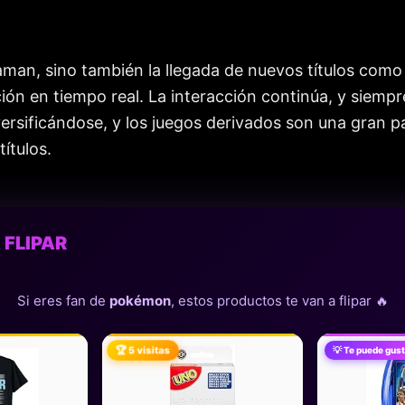
os aman, sino también la llegada de nuevos títulos co
cación en tiempo real. La interacción continúa, y siem
sificándose, y los juegos derivados son una gran pa
títulos.
 FLIPAR
Si eres fan de
pokémon
, estos productos te van a flipar 🔥
🏆 5 visitas
💡 Te puede gust