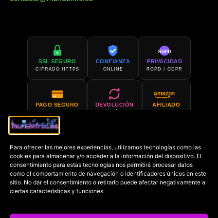
RGPD
SSL SEGURO
CONFIANZA
PRIVACIDAD
CIFRADO HTTPS
ONLINE
RGPD / GDPR
amazon
PAGO SEGURO
DEVOLUCIÓN
AFILIADO
PCI COMPLIANT
30 DÍAS
AMAZON
Para ofrecer las mejores experiencias, utilizamos tecnologías como las
SOPORTE 24H
COMPRA EN
cookies para almacenar y/o acceder a la información del dispositivo. El
SIEMPRE DISPONIBLE
AMAZON
consentimiento para estas tecnologías nos permitirá procesar datos
como el comportamiento de navegación o identificadores únicos en este
sitio. No dar el consentimiento o retirarlo puede afectar negativamente a
€
ciertas características y funciones.
PRECIO MÍN.
GARANTIZADO