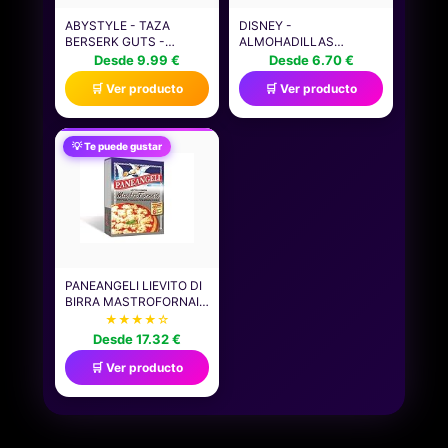
ABYSTYLE - TAZA
DISNEY -
BERSERK GUTS -
ALMOHADILLAS
PRODUCTO OFICIAL -
PROTECTORAS PARA
Desde 9.99 €
Desde 6.70 €
320 ML - CERÁMICA DE
CINTURÓN DE
🛒 Ver producto
🛒 Ver producto
ALTA CALIDAD - DISEÑO
SEGURIDAD, DISEÑO
DARK FANTASY
DIBUJOS ANIMADOS.
NO SOLO PARA EL
CINTURÓN DE
💡 Te puede gustar
SEGURIDAD, SINO
TAMBIÉN PARA EL
CINTURÓN DE
MOCHILAS, MALETAS,
BOLSAS DE
MENSAJERO.
PANEANGELI LIEVITO DI
BIRRA MASTROFORNAIO
LEVADURA PARA
★★★★☆
CERVEZA DULCE Y
Desde 17.32 €
SALADA, 6 BOLSAS DE 7
G (42 G) LEVADURA
🛒 Ver producto
DESHIDRATADA 100%
PRODUCTO ITALIANO