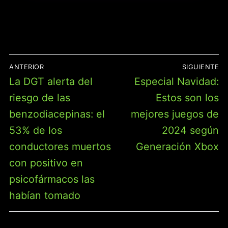
NAVEGACIÓN
ANTERIOR
SIGUIENTE
DE
Entrada
Entrada
La DGT alerta del
Especial Navidad:
ENTRADAS
anterior:
siguiente:
riesgo de las
Estos son los
benzodiacepinas: el
mejores juegos de
53% de los
2024 según
conductores muertos
Generación Xbox
con positivo en
psicofármacos las
habían tomado