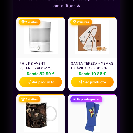
van a flipar 🔥
🏆 2 visitas
🏆 2 visitas
PHILIPS AVENT
SANTA TERESA - YEMAS
ESTERILIZADOR Y
DE ÁVILA DE EDICIÓN
SECADOR DE
LIMITADA CON DULCE
Desde 82.99 €
Desde 10.86 €
BIBERONES DE ALTA
DE LECHE | DULCE
🛒 Ver producto
🛒 Ver producto
CALIDAD, ELIMINA EL
CENTENARIO
99,9% DE LAS
ARTESANAL CON
BACTERIAS, SIN
INGREDIENTES 100%
PRODUCTOS QUÍMICOS,
NATURALES | CAJA
🏆 2 visitas
💡 Te puede gustar
CAPACIDAD PARA 6
REGALO GOURMET
BIBERONES/TETINAS/ACCESORIOS,
MODELO SCF293/00