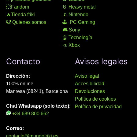
💥Fandom
🤘 Heavy metal
🔥Tienda friki
📡 Nintendo
🤡 Quienes somos
🕹 PC Gaming
🎮 Sony
🤖 Tecnología
📣 Xbox
Contacto
Avisos legales
Dirección:
Aviso legal
100% online
Accesibilidad
Manresa (08241), Barcelona
Devoluciones
Política de cookies
Chat Whatsapp (solo texto):
Política de privacidad
+34 689 800 662
Correo:
contacto@mundofriki.es