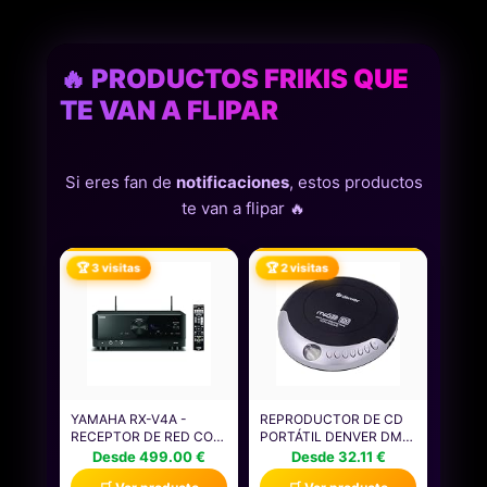
🔥 PRODUCTOS FRIKIS QUE
TE VAN A FLIPAR
Si eres fan de
notificaciones
, estos productos
te van a flipar 🔥
🏆 3 visitas
🏆 2 visitas
YAMAHA RX-V4A -
REPRODUCTOR DE CD
RECEPTOR DE RED CON
PORTÁTIL DENVER DMP-
SONIDO SURROUND
391. DISCMAN.
Desde 499.00 €
Desde 32.11 €
MUSICCAST,
COMPATIBLE CON CD,