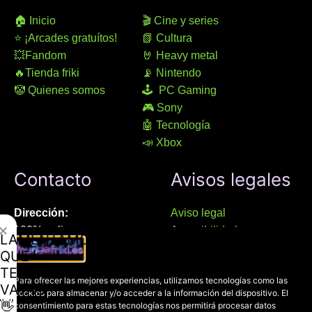
🏠 Inicio
🎬 Cine y series
⭐ ¡Arcades gratuítos!
📗 Cultura
💥Fandom
🤘 Heavy metal
🔥Tienda friki
📡 Nintendo
🤡 Quienes somos
🕹 PC Gaming
🎮 Sony
🤖 Tecnología
📣 Xbox
Contacto
Avisos legales
Dirección:
Aviso legal
✕
100% online
Accesibilidad
LAMENTAMOS
Manresa (08241), Barcelona
Devoluciones
QUE
Política de cookies
TE
Chat Whatsapp (solo texto):
Para ofrecer las mejores experiencias, utilizamos tecnologías como las
Política de privacidad
VAYAS
cookies para almacenar y/o acceder a la información del dispositivo. El
+34 689 800 662
👋
consentimiento para estas tecnologías nos permitirá procesar datos