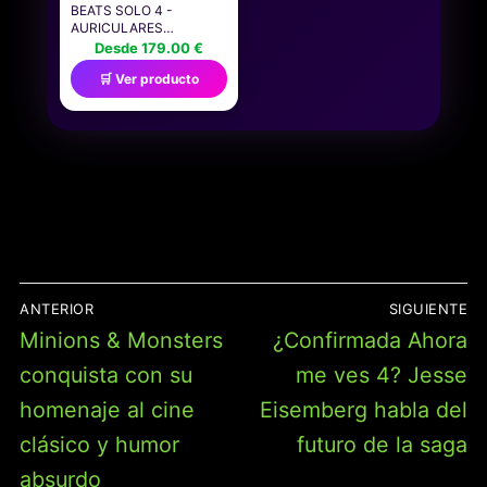
BEATS SOLO 4 -
AURICULARES
WIRELESS BLUETOOTH
Desde 179.00 €
ON-EAR, COMPATIBLES
🛒 Ver producto
CON APPLE Y ANDROID,
CON HASTA 50 HORAS
DE BATERÍA - ROSA
ALGODÓN
NAVEGACIÓN
ANTERIOR
SIGUIENTE
DE
Entrada
Entrada
Minions & Monsters
¿Confirmada Ahora
ENTRADAS
anterior:
siguiente:
conquista con su
me ves 4? Jesse
homenaje al cine
Eisemberg habla del
clásico y humor
futuro de la saga
absurdo