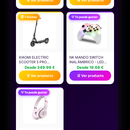
🛒 Ver producto
🛒 Ver producto
FUNCIONES
CD-R Y CD/RW.
ESPECÍFICAS PARA
FUNCIÓN ANTICHOQUE.
JUEGOS Y SISTEMAS DE
SISTEMA BASS BOOST.
CONTROL DE VOZ,
AURICULARES
🏆 1 visitas
💡 Te puede gustar
TALENTO COMPLETO
INCLUIDOS.
CON 5.2 CANALES
XIAOMI ELECTRIC
NK MANDO SWITCH
SCOOTER 5 PRO
INALÁMBRICO - LED
ES+SPEAKER -
RGB AJUSTABLE,
Desde 349.99 €
Desde 19.68 €
POTENCIA MÁXIMA DE
SWITCH/PC/ANDROID/IOS,
🛒 Ver producto
🛒 Ver producto
1000 W - 400 W,
FUNCIÓN TURBO,
AUTONOMÍA DE 60 KM,
AJUSTES MACRO,
SISTEMA DE DOBLE
BLUETOOTH, 6 EJES, 4
SUSPENSIÓN,
MODOS DE VIBRACIÓN -
💡 Te puede gustar
PANTALLA LED
COLOR BLANCO
MULTIFUNCIONAL
(INCLUYE SOPORTE
(VERSIÓN ES)
SMARTPHONE)