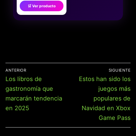
GRAMOS,PESO DE
🛒 Ver producto
GRAMOS
COCINA,BALANZA DE
PESO MICRAS Y
GRAMOS
MULTIFUNCIONAL
FUNCIÓN TARA, PARA
INGREDIENTES, COCINA,
JOYERÍA, NEGRO,(2
PILAS INCLUIDAS)
NAVEGACIÓN
ANTERIOR
SIGUIENTE
DE
Entrada
Entrada
Los libros de
Estos han sido los
ENTRADAS
anterior:
siguiente:
gastronomía que
juegos más
marcarán tendencia
populares de
en 2025
Navidad en Xbox
Game Pass