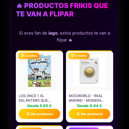
🔥 PRODUCTOS FRIKIS QUE
TE VAN A FLIPAR
Si eres fan de
iago
, estos productos te van a
flipar 🔥
🏆 3 visitas
🏆 3 visitas
LOS ONCE 1. EL
MOCIWORLD - REAL
DELANTERO QUE
MADRID - MONEDA
VOLABA AL ATARDECER.
EDICIÓN ESPECIAL
Desde 5.65 €
Desde 9.94 €
EDICIÓN LIMITADA A
ESCUDO Y ESTADIO
🛒 Ver producto
🛒 Ver producto
PRECIO ESPE
SANTIAGO BERNABEU -
(SUPERHÉROES
COLECCIONABLE -
ROBERTO SANTIAGO)
DORADA - PRODUCTO
OFICIAL