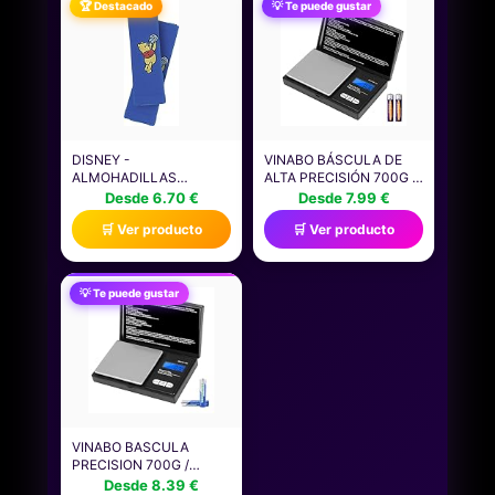
🏆 Destacado
💡 Te puede gustar
DISNEY -
VINABO BÁSCULA DE
ALMOHADILLAS
ALTA PRECISIÓN 700G /
PROTECTORAS PARA
0.01G, BALANZA DE
Desde 6.70 €
Desde 7.99 €
CINTURÓN DE
ALIMENTOS
🛒 Ver producto
🛒 Ver producto
SEGURIDAD, DISEÑO
MULTIFUNCIONAL,
DIBUJOS ANIMADOS.
FUNCIÓN TARA, PARA
NO SOLO PARA EL
INGREDIENTES, COCINA,
CINTURÓN DE
JOYERÍA, NEGRO
💡 Te puede gustar
SEGURIDAD, SINO
TAMBIÉN PARA EL
CINTURÓN DE
MOCHILAS, MALETAS,
BOLSAS DE
MENSAJERO.
VINABO BASCULA
PRECISION 700G /
0.01G, TANAS DE
Desde 8.39 €