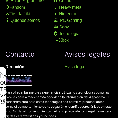
⭐ ¡Arcades gratuítos!
📗 Cultura
💥Fandom
🤘 Heavy metal
🔥Tienda friki
📡 Nintendo
🤡 Quienes somos
🕹 PC Gaming
🎮 Sony
🤖 Tecnología
📣 Xbox
Contacto
Avisos legales
Dirección:
Aviso legal
✕
100% online
Accesibilidad
LAMENTAMOS
Manresa (08241), Barcelona
Devoluciones
QUE
Política de cookies
TE
Chat Whatsapp (solo texto):
Para ofrecer las mejores experiencias, utilizamos tecnologías como las
Política de privacidad
VAYAS
cookies para almacenar y/o acceder a la información del dispositivo. El
+34 689 800 662
👋
consentimiento para estas tecnologías nos permitirá procesar datos
como el comportamiento de navegación o identificadores únicos en este
Correo:
sitio. No dar el consentimiento o retirarlo puede afectar negativamente a
ciertas características y funciones.