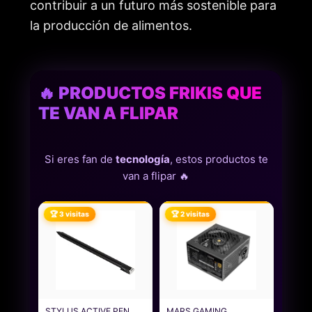
contribuir a un futuro más sostenible para
la producción de alimentos.
🔥 PRODUCTOS FRIKIS QUE
TE VAN A FLIPAR
Si eres fan de
tecnología
, estos productos te
van a flipar 🔥
🏆 3 visitas
🏆 2 visitas
STYLUS ACTIVE PEN,
MARS GAMING