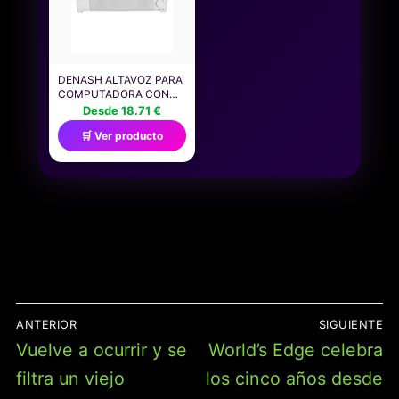
DENASH ALTAVOZ PARA
COMPUTADORA CON
MICRÓFONO,
Desde 18.71 €
PARLANTES DUALES DE
🛒 Ver producto
ALTA POTENCIA Y
TECNOLOGÍA DE BAJOS
CON PROCESADOR DE
SEÑAL DIGITAL, SONIDO
3D PARA PC Y
DISPOSITIVOS
INTELIGENTES,
NAVEGACIÓN
ANTERIOR
SIGUIENTE
DE
Entrada
Entrada
Vuelve a ocurrir y se
World’s Edge celebra
ENTRADAS
anterior:
siguiente:
filtra un viejo
los cinco años desde