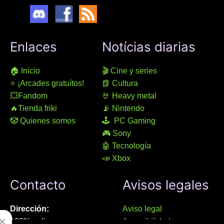
Enlaces
Notícias diarias
🏠 Inicio
🎬 Cine y series
⭐ ¡Arcades gratuítos!
📗 Cultura
💥Fandom
🤘 Heavy metal
🔥Tienda friki
📡 Nintendo
🤡 Quienes somos
🕹 PC Gaming
🎮 Sony
🤖 Tecnología
📣 Xbox
Contacto
Avisos legales
Dirección:
Aviso legal
✕
100% online
Accesibilidad