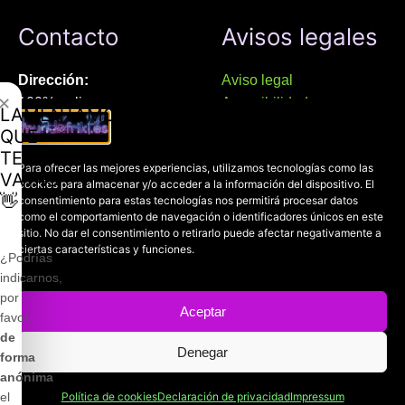
Contacto
Avisos legales
Dirección:
Aviso legal
✕
100% online
Accesibilidad
LAMENTAMOS
Manresa (08241), Barcelona
Devoluciones
QUE
Política de cookies
TE
Chat Whatsapp (solo texto):
Para ofrecer las mejores experiencias, utilizamos tecnologías como las
Política de privacidad
VAYAS
cookies para almacenar y/o acceder a la información del dispositivo. El
+34 689 800 662
👋
consentimiento para estas tecnologías nos permitirá procesar datos
como el comportamiento de navegación o identificadores únicos en este
sitio. No dar el consentimiento o retirarlo puede afectar negativamente a
Correo:
ciertas características y funciones.
contacto@mundofriki.es
¿Podrías
indicarnos,
por
Aceptar
favor,
de
Denegar
Copyright © 2022-2026
Mundofriki.es
| Diseñado por
Roger
forma
Casadejús Pérez
anónima
Política de cookies
Declaración de privacidad
Impressum
el