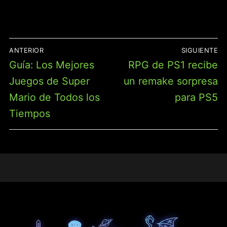
NAVEGACIÓN
ANTERIOR
SIGUIENTE
DE
Entrada
Entrada
Guía: Los Mejores
RPG de PS1 recibe
ENTRADAS
anterior:
siguiente:
Juegos de Super
un remake sorpresa
Mario de Todos los
para PS5
Tiempos