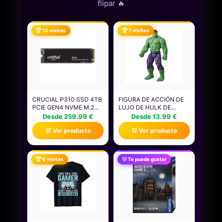
flipar 🔥
🏆 10 visitas
🏆 7 visitas
CRUCIAL P310 SSD 4TB
FIGURA DE ACCIÓN DE
PCIE GEN4 NVME M.2
LUJO DE HULK DE
2280, DISCO INTERNO,
MARVEL AVENGERS
Desde 259.99 €
Desde 13.99 €
HASTA 7.100 MB/S,
TITAN HERO SERIES
🛒 Ver producto
🛒 Ver producto
COMPATIBLE CON
BLAST GEAR, JUGUETE
ORDENADOR PORTÁTIL
DE SUPERHÉROE PARA
Y DE SOBREMESA &
EL JUEGO DE ROL DE 30
CONSOLAS DE JUEGOS
CM, NIÑOS DE 4 AÑOS O
🏆 6 visitas
💡 Te puede gustar
PORTÁTILES -
MÁS
CT4000P310SSD801