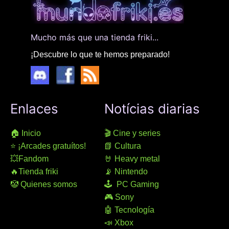
Mucho más que una tienda friki...
¡Descubre lo que te hemos preparado!
Enlaces
Notícias diarias
🏠 Inicio
🎬 Cine y series
⭐ ¡Arcades gratuítos!
📗 Cultura
💥Fandom
🤘 Heavy metal
🔥Tienda friki
📡 Nintendo
🤡 Quienes somos
🕹 PC Gaming
🎮 Sony
🤖 Tecnología
📣 Xbox