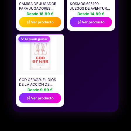
CAMISA DE JUGADOR
KOSMOS 693190
PARA JUGADORES
JUEGOS DE AVENTURA -
NIÑOS HOMBRES
GRAND HOTEL
Desde 18.99 €
Desde 14.89 €
VIDEOJUEGOS JUEGOS
ABADDON DESCUBRE
🛒 Ver producto
🛒 Ver producto
CAMISETA
LA HISTORIA, JUEGO DE
MESA COOPERATIVO,
PARA 1 A 4 JUGADORES,
A PARTIR DE 12 AÑOS,
💡 Te puede gustar
EMOCIONANTE JUEGO
DE AVENTURAS
(ALEMÁN)
GOD OF WAR. EL DIOS
DE LA ACCIÓN DE
PLAYSTATION: XXVII
Desde 9.99 €
(VIDEOJUEGOS
🛒 Ver producto
LEGENDARIOS)