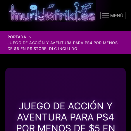
Ir
al
MENÚ
contenido
PORTADA
JUEGO DE ACCIÓN Y AVENTURA PARA PS4 POR MENOS
DE $5 EN PS STORE, DLC INCLUIDO
JUEGO DE ACCIÓN Y
AVENTURA PARA PS4
POR MENOS DE $5 EN