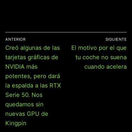
NAVEGACIÓN
ANTERIOR
SIGUIENTE
DE
Entrada
Entrada
Creó algunas de las
El motivo por el que
ENTRADAS
anterior:
siguiente:
tarjetas gráficas de
tu coche no suena
NVIDIA más
cuando acelera
potentes, pero dará
la espalda a las RTX
Serie 50. Nos
quedamos sin
nuevas GPU de
Kingpin