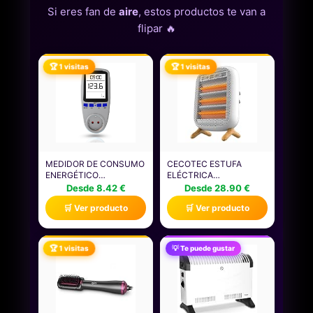
Si eres fan de
aire
, estos productos te van a
flipar 🔥
🏆 1 visitas
🏆 1 visitas
MEDIDOR DE CONSUMO
CECOTEC ESTUFA
ENERGÉTICO
ELÉCTRICA
RECARGABLE CON
CALEFACTOR
Desde 8.42 €
Desde 28.90 €
PANTALLA LCD
INFRARROJO
🛒 Ver producto
🛒 Ver producto
RETROILUMINADA.
READYWARM 1200
CONTROLA EL USO
INFRARED. 1200W, 3
ELÉCTRICO Y PROTEGE
NIVELES CALOR,
CONTRA SOBRECARGAS
INTERRUPTORES
🏆 1 visitas
💡 Te puede gustar
PARA REDUCIR COSTOS
LATERALES, ASA
EN ELECTRICIDAD.
TRANSPORTE, CALOR
UNIFORME, SENSOR
ANTIVUELCO, SEGURO,
COMPACTO