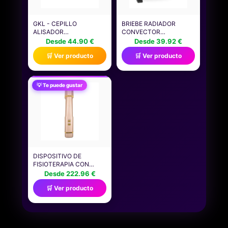
GKL - CEPILLO
BRIEBE RADIADOR
ALISADOR
CONVECTOR
PROFESIONAL 3
ELÉCTRICO AIRE
Desde 44.90 €
Desde 39.92 €
NIVELES TEMPERATURA
CALIENTE, REGULADOR
🛒 Ver producto
🛒 Ver producto
Y 2 MODOS DE USO
DE TEMPERATURA,
TOPAZ SLIDE
TERMOSTATO PARA
FILAMENTOS DE ALTA
BAJO CONSUMO,
DENSIDAD TECNOLOGÍA
SILENCIOSO, PORTÁTIL,
💡 Te puede gustar
IÓNICA. AIRE FRÍO 500W
ASAS DE TRANSPORTE,
3 NIVELES POTENCIA
750W, 1250W, 2000W
(BLANCO)
DISPOSITIVO DE
FISIOTERAPIA CON
ENERGÍA AJUSTABLE DE
Desde 222.96 €
3 NIVELES, VOLUMEN
🛒 Ver producto
DE AIRE Y
TEMPERATURA PARA
ALIVIO DE LA
SUBSALUD