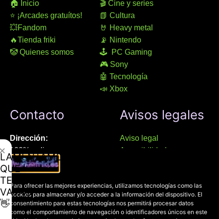
🏠 Inicio
🎬 Cine y series
⭐ ¡Arcades gratuítos!
📗 Cultura
💥Fandom
🤘 Heavy metal
🔥Tienda friki
📡 Nintendo
🤡 Quienes somos
🕹 PC Gaming
🎮 Sony
🤖 Tecnología
📣 Xbox
Contacto
Avisos legales
Dirección:
Aviso legal
✕
100% online
Accesibilidad
LAMENTAMOS
Manresa (08241), Barcelona
Devoluciones
QUE
Política de cookies
TE
Chat Whatsapp (solo texto):
Para ofrecer las mejores experiencias, utilizamos tecnologías como las
Política de privacidad
VAYAS
cookies para almacenar y/o acceder a la información del dispositivo. El
+34 689 800 662
👋
consentimiento para estas tecnologías nos permitirá procesar datos
como el comportamiento de navegación o identificadores únicos en este