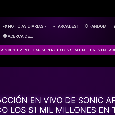
📣 NOTICIAS DIARIAS
⭐ ¡ARCADES!
💥 FANDOM
🤡 ACERCA DE…
C APARENTEMENTE HAN SUPERADO LOS $1 MIL MILLONES EN TAQ
ACCIÓN EN VIVO DE SONIC
O LOS $1 MIL MILLONES EN 